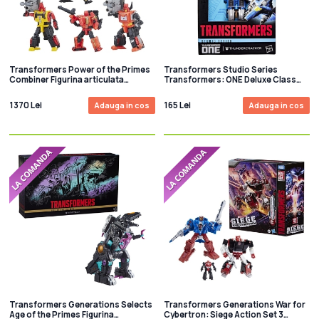
Transformers Power of the Primes
Transformers Studio Series
Combiner Figurina articulata
Transformers: ONE Deluxe Class
Predaking 45 cm
Figurina articulata Thundercracker
13cm
1370 Lei
165 Lei
Adauga in cos
Adauga in cos
Transformers Generations Selects
Transformers Generations War for
Age of the Primes Figurina
Cybertron: Siege Action Set 3