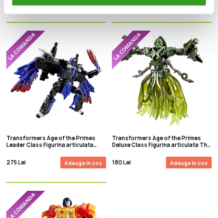
325 Lei
335 Lei
Adauga in cos
Adauga in cos
Transformers Age of the Primes
Transformers Age of the Primes
Leader Class Figurina articulata
Deluxe Class Figurina articulata The
Razorclaw 19 cm
Thirteen: Quintus Prime 14 cm
275 Lei
180 Lei
Adauga in cos
Adauga in cos