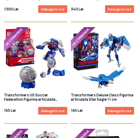
articulata G1 Trypticon 45 cm
figurine Autobot Alphastrike
Counterforce Part 1
1300 Lei
340 Lei
Adauga in cos
Adauga in cos
Transformers US Soccer
Transformers Deluxe Class Figurina
Federation Figurina articulata
articulata Star Eagle 11 cm
Breakaway 14 cm
165 Lei
165 Lei
Adauga in cos
Adauga in cos