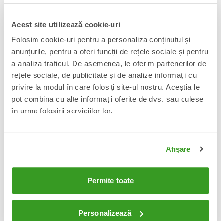
Acest site utilizează cookie-uri
Transformers Age of the Primes
Transformers Studio Series
Folosim cookie-uri pentru a personaliza conținutul și
Figurina articulata Cliffjumper
MTMTE Collection The
(Deluxe Class) 12 cm
Transformers: The Movie Leader
anunțurile, pentru a oferi funcții de rețele sociale și pentru
Class Figurina articulataOptimus
145 Lei
355 Lei
Adauga in cos
Adauga in cos
a analiza traficul. De asemenea, le oferim partenerilor de
Prime 18 cm
rețele sociale, de publicitate și de analize informații cu
privire la modul în care folosiți site-ul nostru. Aceștia le
pot combina cu alte informații oferite de dvs. sau culese
în urma folosirii serviciilor lor.
Afişare
Permite toate
Transformers War for Cybertron
Transformers Age of the Primes
WFC-S27 Decepticon
Leader Class Action Figure Maximal
Phantomstrike Squadron 17 cm
Big Convoy 19 cm
Personalizează