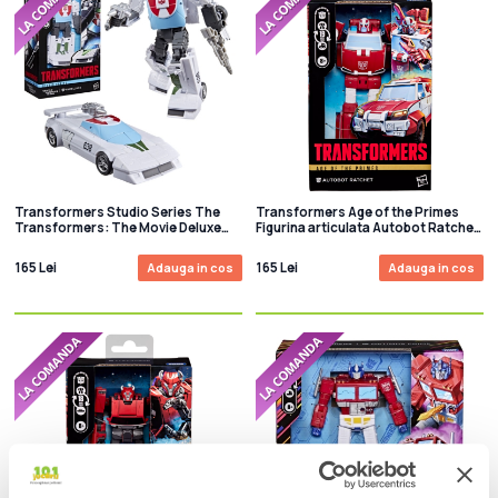
Transformers Studio Series The
Transformers Age of the Primes
Transformers: The Movie Deluxe
Figurina articulata Autobot Ratchet
Class Wheeljack 12.5 cm
(Deluxe Class) 14.5cm
165 Lei
165 Lei
Adauga in cos
Adauga in cos