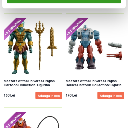
90 Lei
130 Lei
Adauga in cos
Adauga in cos
Masters of the Universe Origins
Masters of the Universe Origins
Cartoon Collection: Figurina
Deluxe Cartoon Collection: Figurina
articulata Mer-Man 14 cm
articulata Roboto 14 cm
130 Lei
170 Lei
Adauga in cos
Adauga in cos