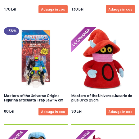
cm
Lion-O 14 cm
170 Lei
130 Lei
Adauga in cos
Adauga in cos
-36%
Masters of the Universe Origins
Masters of the Universe Jucarie de
Figurina articulata Trap Jaw 14 cm
plus Orko 25cm
80 Lei
90 Lei
Adauga in cos
Adauga in cos