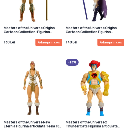
Masters of the Universe Origins
Masters of the Universe Origins
Cartoon Collection: Figurina
Cartoon Collection Figurina
articulata Teela 14 cm
articulata Evil-Lyn 14 cm
130 Lei
140 Lei
Adauga in cos
Adauga in cos
-13%
Masters of the Universe New
Masters of the Universe x
Eternia Figurina articulata Teela 18
ThunderCats Figurina articulata