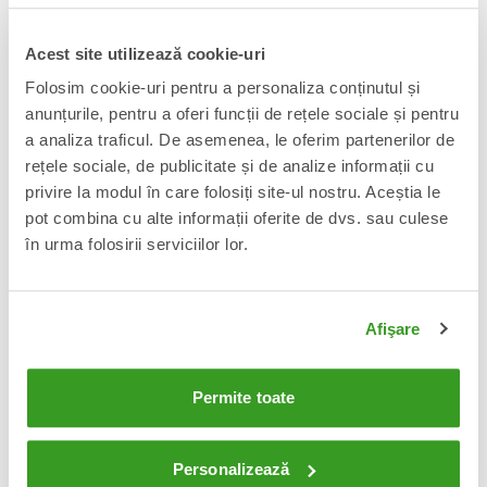
Acest site utilizează cookie-uri
Masters of the Universe Jucarie de
Masters of the Universe Jucarie de
Folosim cookie-uri pentru a personaliza conținutul și
plus Teela 25 cm
plus He-Man 25 cm
anunțurile, pentru a oferi funcții de rețele sociale și pentru
90 Lei
90 Lei
Adauga in cos
Adauga in cos
a analiza traficul. De asemenea, le oferim partenerilor de
rețele sociale, de publicitate și de analize informații cu
privire la modul în care folosiți site-ul nostru. Aceștia le
pot combina cu alte informații oferite de dvs. sau culese
în urma folosirii serviciilor lor.
Afişare
Permite toate
Masters of the Universe Jucarie de
Masters of the Universe Origins
plus Skeletor 25 cm
Cartoon Collection: Figurina
articulata Orko 14 cm
Personalizează