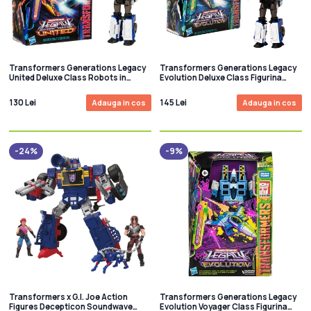
Transformers Generations Legacy
Transformers Generations Legacy
United Deluxe Class Robots in
Evolution Deluxe Class Figurina
Disguise 2015 Universe Figurina
articulata Robots in Disguise 2015
Strongarm 14 cm
Universe Strongarm 14 cm
130 Lei
145 Lei
Adauga in cos
Adauga in cos
-24%
-9%
Transformers x G.I. Joe Action
Transformers Generations Legacy
Figures Decepticon Soundwave
Evolution Voyager Class Figurina