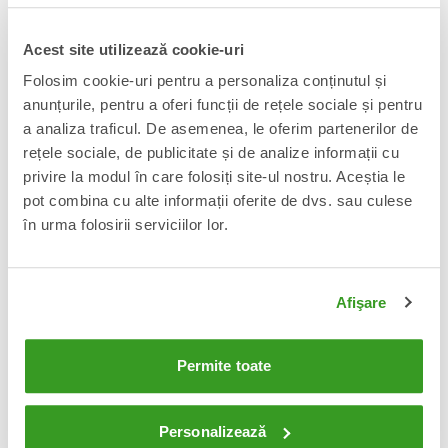
Acest site utilizează cookie-uri
Transformers x NFL Figurina
Transformers x NFL Figurina
Folosim cookie-uri pentru a personaliza conținutul și
articulata Pittsburgh Steelers:
articulata Green Bay Packers:
Steelsmash 14 cm
Tundra Prime 14 cm
anunțurile, pentru a oferi funcții de rețele sociale și pentru
135 Lei
135 Lei
Adauga in cos
Adauga in cos
a analiza traficul. De asemenea, le oferim partenerilor de
rețele sociale, de publicitate și de analize informații cu
privire la modul în care folosiți site-ul nostru. Aceștia le
pot combina cu alte informații oferite de dvs. sau culese
în urma folosirii serviciilor lor.
Afişare
Permite toate
Transformers x NFL Figurina
Transformers Power of the Primes
articulata Kansas City Chiefs: KC-
Combiner Figurina articulata
59 14 cm
Predaking 45 cm
Personalizează