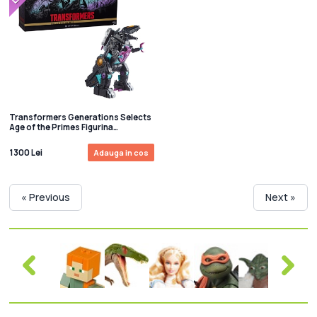
Transformers Generations Selects
Age of the Primes Figurina
articulata G1 Trypticon 45 cm
1300 Lei
Adauga in cos
« Previous
Next »