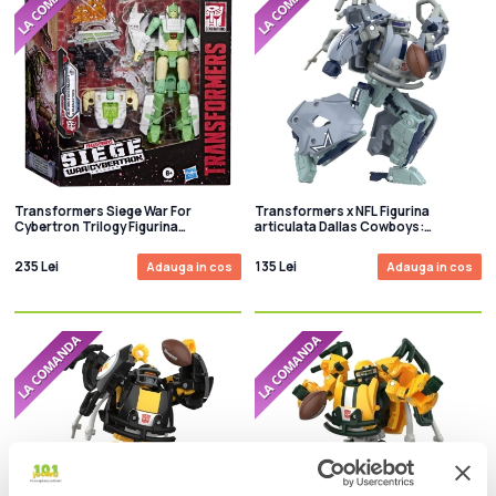
Transformers Siege War For
Transformers x NFL Figurina
Cybertron Trilogy Figurina
articulata Dallas Cowboys:
articulata Autobot Greenlight 14cm
Starblitz 14 cm
235 Lei
135 Lei
Adauga in cos
Adauga in cos