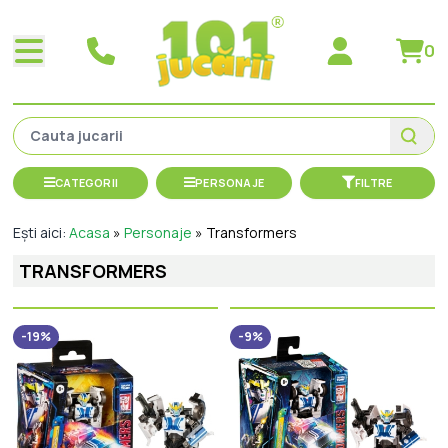
0
CATEGORII
PERSONAJE
FILTRE
Ești aici:
Acasa
»
Personaje
»
Transformers
TRANSFORMERS
-19%
-9%