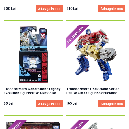
Dreadnok Thunder Machine with
articulata G2 Universe Cloudcover
Zarana & Zartan
18 cm
500 Lei
210 Lei
Adauga in cos
Adauga in cos
Transformers Generations Legacy
Transformers One Studio Series
Evolution Figurina Exo Suit Spike
Deluxe Class Figurina articulata
Witwicky 9 cm
Orion Pax 13 cm
90 Lei
165 Lei
Adauga in cos
Adauga in cos