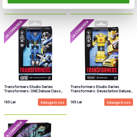
135 Lei
1370 Lei
Adauga in cos
Adauga in cos
Transformers Studio Series
Transformers Studio Series
Transformers: ONE Deluxe Class
Transformers: Devastation Deluxe
Figurina articulata Thundercracker
Class Figurina articulata Bumblebee
13cm
11cm
165 Lei
165 Lei
Adauga in cos
Adauga in cos