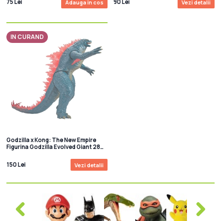
75 Lei
90 Lei
Adauga in cos
Vezi detalii
IN CURAND
Godzilla x Kong: The New Empire
Figurina Godzilla Evolved Giant 28
cm
150 Lei
Vezi detalii