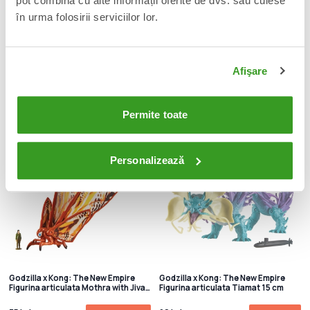
pot combina cu alte informații oferite de dvs. sau culese
în urma folosirii serviciilor lor.
Godzilla x Kong: The New Empire
Godzilla x Kong: The New Empire
Figurina articulata Godzilla Real Feel
Battle Roar Figurina articulata Kong
15 cm
18 cm
Afişare
90 Lei
100 Lei
Adauga in cos
Adauga in cos
Permite toate
IN CURAND
Personalizează
Godzilla x Kong: The New Empire
Godzilla x Kong: The New Empire
Figurina articulata Mothra with Jiva
Figurina articulata Tiamat 15 cm
15 cm