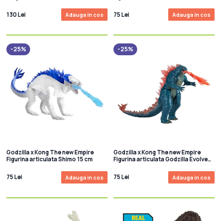
Shimo 15 cm
with Heat Ray 15 cm
130 Lei
75 Lei
Adauga in cos
Adauga in cos
-25%
-25%
Godzilla x Kong The new Empire
Godzilla x Kong The new Empire
Figurina articulata Shimo 15 cm
Figurina articulata Godzilla Evolved
15 cm
75 Lei
75 Lei
Adauga in cos
Adauga in cos