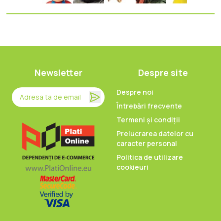
Newsletter
Despre site
Despre noi
Întrebări frecvente
Termeni și condiții
Prelucrarea datelor cu
caracter personal
Politica de utilizare
cookieuri