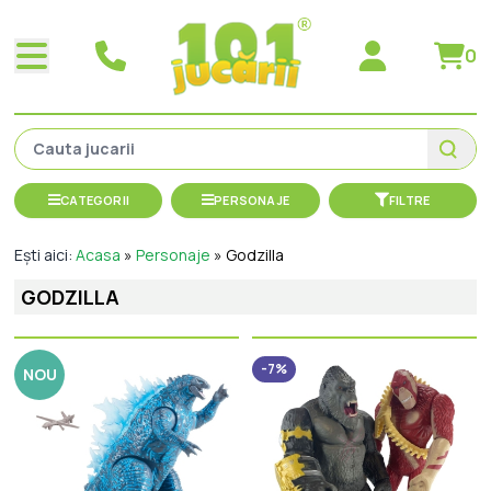
0
CATEGORII
PERSONAJE
FILTRE
Ești aici:
Acasa
»
Personaje
»
Godzilla
GODZILLA
-7%
NOU