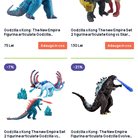
Godzilla x Kong: The New Empire
Godzilla x Kong The new Empire Set
Figurina articulata Godzilla
2 figurine articulate Kong vs Skar
(Energized) 15 cm
King 15 cm
75 Lei
130 Lei
Adauga in cos
Adauga in cos
-7%
-21%
Godzilla x Kong The new Empire Set
Godzilla x Kong: The New Empire
2 figurine articulate Godzilla vs
Figurina articulata Godzilla Evolved