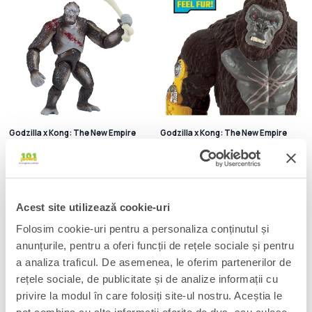
Godzilla x Kong: The New Empire
Godzilla x Kong: The New Empire
Figurina articulata One Eye 15 cm
Figurina articulata Kong Real Feel 15
cm
90 Lei
90 Lei
Adauga in cos
Adauga in cos
Acest site utilizează cookie-uri
-17%
Folosim cookie-uri pentru a personaliza conținutul și
anunțurile, pentru a oferi funcții de rețele sociale și pentru
a analiza traficul. De asemenea, le oferim partenerilor de
rețele sociale, de publicitate și de analize informații cu
privire la modul în care folosiți site-ul nostru. Aceștia le