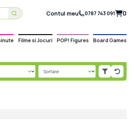
0
Contul meu
0787 743 091
inute
Filme si Jocuri
POP! Figures
Board Games