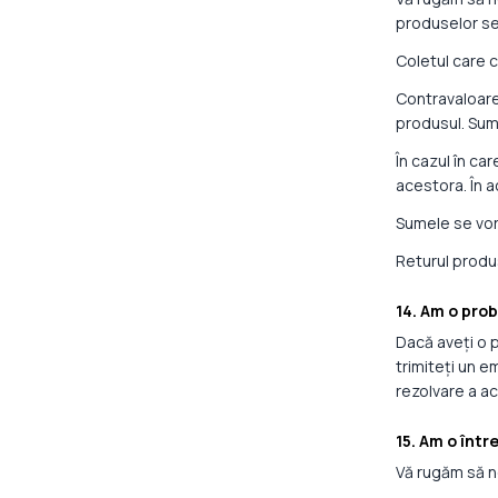
produselor se
Coletul care c
Contravaloarea
produsul. Suma
În cazul în c
acestora. În a
Sumele se vor 
Returul produ
14. Am o pro
Dacă aveți o 
trimiteți un e
rezolvare a a
15. Am o într
Vă rugăm să n