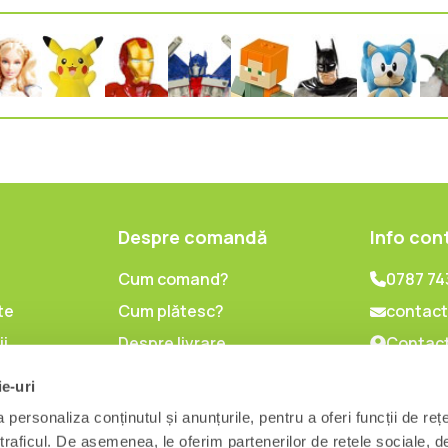
Despre comandă
Info con
Cum comand?
0787 74
te
Cum plătesc?
contact
ii
Despre livrare
Contact
lor cu
Politica de retur
ie-uri
l
personaliza conținutul și anunțurile, pentru a oferi funcții de reț
are
 traficul. De asemenea, le oferim partenerilor de rețele sociale, d