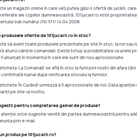
este un magazin online în care veți putea găsi o ofertă de jucării, c
referate ale copiilor dumneavoastră. 101jucarii.ro este proprietatea
erțului sub numărul J15/ 511/ 14.04.2008.
 produsele oferite de 101jucarii.ro în stoc?
ste să avem toate produsele prezentate pe site în stoc, la noi sau la f
atunci când le comandați. Există totuși și posibilitatea ca unele pr
fi anunțați în momentul în care ele sunt din nou aprovizionate.
icheta 'La Comandă' se află în stoc la furnizorii noștri din afara țării 
confirmată numai după verificarea stocului la furnizor.
ticheta 'În Curând' urmează a fi aprovizionate de noi. Data apariției
ariții pe site-ul nostru.
sugestii pentru completarea gamei de produse?
 atenție orice sugestie venită din partea dumneavoastră pentru adău
nunța prin e-mail.
un produs pe 101jucarii.ro?