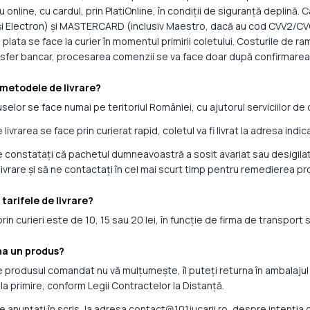
 online, cu cardul, prin PlatiOnline, în condiții de siguranță deplină
și Electron) și MASTERCARD (inclusiv Maestro, dacă au cod CVV2/CVC2).
, plata se face la curier în momentul primirii coletului. Costurile de
nsfer bancar, procesarea comenzii se va face doar după confirmarea e
 metodele de livrare?
selor se face numai pe teritoriul României, cu ajutorul serviciilor de 
e livrarea se face prin curierat rapid, coletul va fi livrat la adresa in
re constatați că pachetul dumneavoastră a sosit avariat sau desigilat
ivrare și să ne contactați în cel mai scurt timp pentru remedierea p
 tarifele de livrare?
 prin curieri este de 10, 15 sau 20 lei, în funcție de firma de transport
rna un produs?
re produsul comandat nu vă mulțumește, îl puteți returna în ambalajul o
la primire, conform Legii Contractelor la Distanță.
e anunțați în scris, la adresa contact@101jucarii.ro, despre intenți