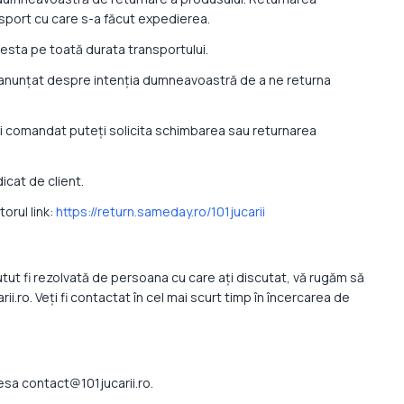
sport cu care s-a făcut expedierea.
acesta pe toată durata transportului.
ați anunțat despre intenția dumneavoastră de a ne returna
ți comandat puteți solicita schimbarea sau returnarea
icat de client.
orul link:
https://return.sameday.ro/101jucarii
t fi rezolvată de persoana cu care ați discutat, vă rugăm să
i.ro. Veți fi contactat în cel mai scurt timp în încercarea de
esa contact@101jucarii.ro.