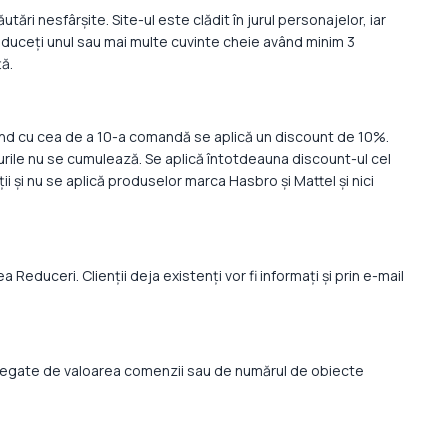
ări nesfârșite. Site-ul este clădit în jurul personajelor, iar
oduceți unul sau mai multe cuvinte cheie având minim 3
ță.
ând cu cea de a 10-a comandă se aplică un discount de 10%.
urile nu se cumulează. Se aplică întotdeauna discount-ul cel
i și nu se aplică produselor marca Hasbro și Mattel și nici
educeri. Clienții deja existenți vor fi informați și prin e-mail
te legate de valoarea comenzii sau de numărul de obiecte