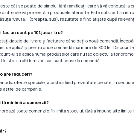
este cât se poate de simplu, fără ramificații care să vă conducă la căut
e dintre ele vă prezentăm produsele aferente. Este suficient să intr
ăsuța 'Caută...' (dreapta, sus), rezultatele fiind afișate după relevan
mi fac un cont pe 101.jucarii.ro?
tați datele de livrare și facturare când dați o nouă comandă. Încep
unt se aplică și pentru orice comandă mai mare de 800 lei. Discount-
ount-ul se aplică numai produselor care nu fac obiectul altor promoți
t în stoc la alți furnizori sau sunt aduse la comandă.
.ro are reduceri?
iodic oferte speciale, acestea fiind prezentate pe site, în secțiunea R
e astfel de campanie.
imită minimă a comenzii?
onorează toate comenzile, în limita stocului, fără a impune alte limi
ăr?