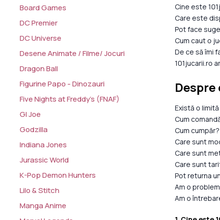
Cine este 101j
Board Games
Care este disp
DC Premier
Pot face sug
DC Universe
Cum caut o juc
De ce să îmi f
Desene Animate / Filme/ Jocuri
101jucarii.ro 
Dragon Ball
Figurine Papo - Dinozauri
Despre 
Five Nights at Freddy's (FNAF)
Există o limit
GI Joe
Cum comandă o
Godzilla
Cum cumpăr?
Care sunt mod
Indiana Jones
Care sunt met
Jurassic World
Care sunt tari
K-Pop Demon Hunters
Pot returna u
Am o problemă
Lilo & Stitch
Am o întrebare
Manga Anime
1. Cine este 1