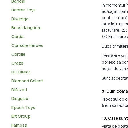
Bandai
În momentul în
Banter Toys
adăugat toate 
cont, iar dacă
Bburago
intra într-un 
Beast Kingdom
facturare, (2
Cerda
(3) Finalizar
Console Heroes
După trimitere
Corolle
Există și o v
doresc să coma
Craze
noștri de vânz
DC Direct
Sunt acceptat
Diamond Select
Difuzed
9. Cum coman
Disguise
Procesul de c
fi emisă factur
Epoch Toys
Ert Group
10. Care sunt
Famosa
Plata se poat