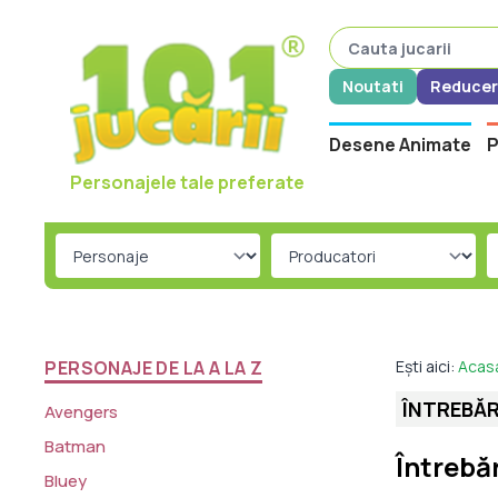
Noutati
Reducer
Desene Animate
P
Personajele tale preferate
PERSONAJE DE LA A LA Z
Ești aici:
Acas
ÎNTREBĂR
Avengers
Batman
Întrebă
Bluey