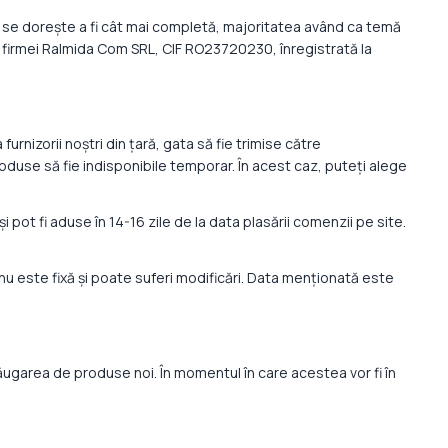
are se dorește a fi cât mai completă, majoritatea având ca temă
 firmei Ralmida Com SRL, CIF RO23720230, înregistrată la
urnizorii noștri din țară, gata să fie trimise către
oduse să fie indisponibile temporar. În acest caz, puteți alege
și pot fi aduse în 14-16 zile de la data plasării comenzii pe site.
 nu este fixă și poate suferi modificări. Data menționată este
garea de produse noi. În momentul în care acestea vor fi în