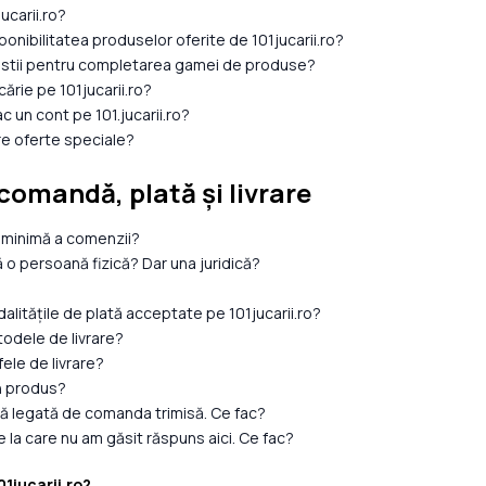
ucarii.ro?
onibilitatea produselor oferite de 101jucarii.ro?
estii pentru completarea gamei de produse?
ărie pe 101jucarii.ro?
ac un cont pe 101.jucarii.ro?
are oferte speciale?
comandă, plată și livrare
ă minimă a comenzii?
 persoană fizică? Dar una juridică?
alitățile de plată acceptate pe 101jucarii.ro?
odele de livrare?
fele de livrare?
n produs?
 legată de comanda trimisă. Ce fac?
 la care nu am găsit răspuns aici. Ce fac?
01jucarii.ro?