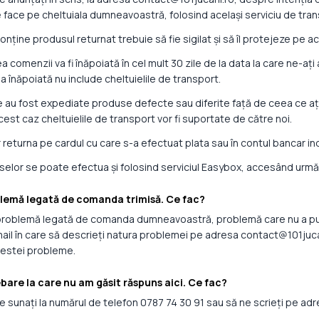
 face pe cheltuiala dumneavoastră, folosind același serviciu de tran
onține produsul returnat trebuie să fie sigilat și să îl protejeze pe 
 comenzii va fi înăpoiată în cel mult 30 zile de la data la care ne-
 înăpoiată nu include cheltuielile de transport.
are au fost expediate produse defecte sau diferite față de ceea ce a
cest caz cheltuielile de transport vor fi suportate de către noi.
returna pe cardul cu care s-a efectuat plata sau în contul bancar ind
selor se poate efectua și folosind serviciul Easybox, accesând următ
blemă legată de comanda trimisă. Ce fac?
problemă legată de comanda dumneavoastră, problemă care nu a putu
mail în care să descrieți natura problemei pe adresa contact@101jucari
cestei probleme.
ebare la care nu am găsit răspuns aici. Ce fac?
e sunați la numărul de telefon 0787 74 30 91 sau să ne scrieți pe adr