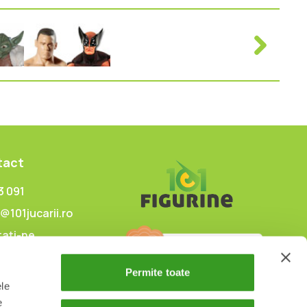
tact
3 091
@101jucarii.ro
ați-ne
Permite toate
ele
e