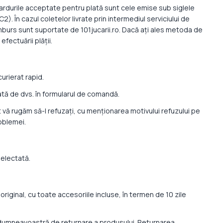
. Cardurile acceptate pentru plată sunt cele emise sub siglele
 În cazul coletelor livrate prin intermediul serviciului de
 ramburs sunt suportate de 101jucarii.ro. Dacă ați ales metoda de
fectuării plății.
curierat rapid.
dicată de dvs. în formularul de comandă.
 vă rugăm să-l refuzați, cu menționarea motivului refuzului pe
roblemei.
 selectată.
riginal, cu toate accesoriile incluse, în termen de 10 zile
a dumneavoastră de returnare a produsului. Returnarea