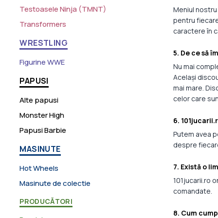
Testoasele Ninja (TMNT)
Meniul nostru 
pentru fiecar
Transformers
caractere în c
WRESTLING
5. De ce să î
Figurine WWE
Nu mai comple
Același disco
PAPUSI
mai mare. Disc
celor care sun
Alte papusi
Monster High
6. 101jucarii
Papusi Barbie
Putem avea per
despre fiecar
MASINUTE
7. Există o l
Hot Wheels
101jucarii.ro 
Masinute de colectie
comandate.
PRODUCĂTORI
8. Cum cump