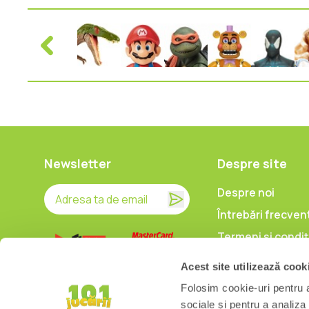
Newsletter
Despre site
Despre noi
Întrebări frecven
Termeni și condiț
Prelucrarea date
Acest site utilizează cook
caracter persona
Folosim cookie-uri pentru a 
Politica de utiliz
sociale și pentru a analiza