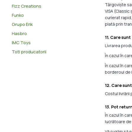
Târgoviște sau
Fizz Creations
VISA (Classic 
Funko
curierat rapid
Grupo Erik
plată prin tra
Hasbro
11. Care sunt
IMC Toys
Livrarea produ
Toti producatorii
În cazul în car
În cazul în ca
borderoul de l
12. Care sunt
Costul livrării
13. Pot retu
În cazul în ca
lucrătoare de 
Vă rugăm să n