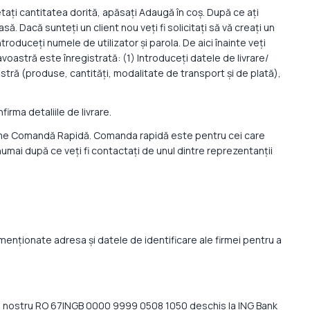
tați cantitatea dorită, apăsați Adaugă în coș. După ce ați
. Dacă sunteți un client nou veți fi solicitați să vă creați un
ntroduceți numele de utilizator și parola. De aici înainte veți
avoastră este înregistrată: (1) Introduceți datele de livrare/
tră (produse, cantități, modalitate de transport și de plată),
irma detaliile de livrare.
i anume Comandă Rapidă. Comanda rapidă este pentru cei care
umai după ce veți fi contactați de unul dintre reprezentanții
enționate adresa și datele de identificare ale firmei pentru a
ntul nostru RO 67INGB 0000 9999 0508 1050 deschis la ING Bank