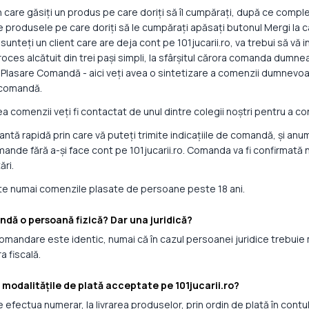
 care găsiți un produs pe care doriți să îl cumpărați, după ce comple
produsele pe care doriți să le cumpărați apăsați butonul Mergi la casă
 sunteți un client care are deja cont pe 101jucarii.ro, va trebui să vă i
proces alcătuit din trei pași simpli, la sfârșitul cărora comanda dumne
) Plasare Comandă - aici veți avea o sintetizare a comenzii dumnevoas
e comandă.
a comenzii veți fi contactat de unul dintre colegii noștri pentru a conf
ariantă rapidă prin care vă puteți trimite indicațiile de comandă, ș
nde fără a-și face cont pe 101jucarii.ro. Comanda va fi confirmată n
ări.
e numai comenzile plasate de persoane peste 18 ani.
dă o persoană fizică? Dar una juridică?
omandare este identic, numai că în cazul persoanei juridice trebuie m
a fiscală.
 modalitățile de plată acceptate pe 101jucarii.ro?
e efectua numerar, la livrarea produselor, prin ordin de plată în co