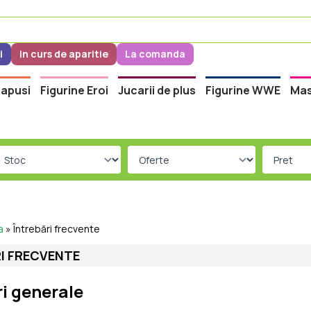
i
In curs de aparitie
La comanda
apusi
Figurine Eroi
Jucarii de plus
Figurine WWE
Mas
a
»
Întrebări frecvente
I FRECVENTE
ri generale