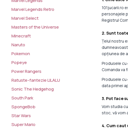
Marvel Legends
101jucarii.ro 
Marvel Legends Retro
personajele p
Marvel Select
Registrul Com
Masters of the Universe
2. Sunt toate
Minecraft
Țelul nostru e
Naruto
dumneavoastră 
Pokemon
opțiunea de a 
Popeye
Produsele cu et
Comanda va fi 
Power Rangers
Produsele cu e
Ratuste-fantezie LILALU
data primei ap
Sonic The Hedgehog
South Park
3. Pot face 
SpongeBob
Vom studia cu
stoc, vă vom a
Star Wars
Super Mario
4. Cum caut 