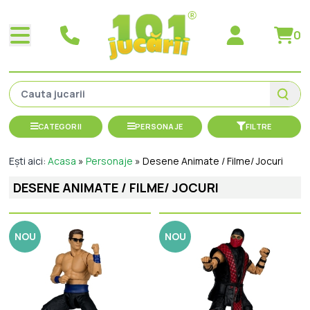
0
CATEGORII
PERSONAJE
FILTRE
Ești aici:
Acasa
»
Personaje
»
Desene Animate / Filme/ Jocuri
DESENE ANIMATE / FILME/ JOCURI
NOU
NOU