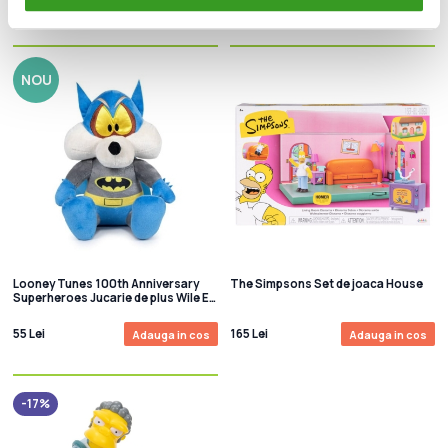
105 Lei
105 Lei
Adauga in cos
Adauga in cos
NOU
Looney Tunes 100th Anniversary
The Simpsons Set de joaca House
Superheroes Jucarie de plus Wile E.
Coyote 20 cm
55 Lei
165 Lei
Adauga in cos
Adauga in cos
-17%