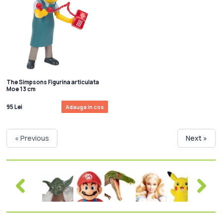
The Simpsons Figurina articulata
Moe 13 cm
95 Lei
Adauga in cos
« Previous
Next »