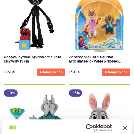
Poppy Playtime Figurina articulata
Zootropolis Set 2 figurine
Killy Willy 19 cm
articulate Nick Wilde & Nibbles
Maplestick 8cm
175 Lei
130 Lei
Adauga in cos
Adauga in cos
-10%
-13%