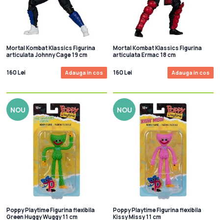
Mortal Kombat Klassics Figurina
Mortal Kombat Klassics Figurina
articulata Johnny Cage 19 cm
articulata Ermac 18 cm
160 Lei
160 Lei
Adauga in cos
Adauga in cos
NOU
NOU
Poppy Playtime Figurina flexibila
Poppy Playtime Figurina flexibila
Green Huggy Wuggy 11 cm
Kissy Missy 11 cm