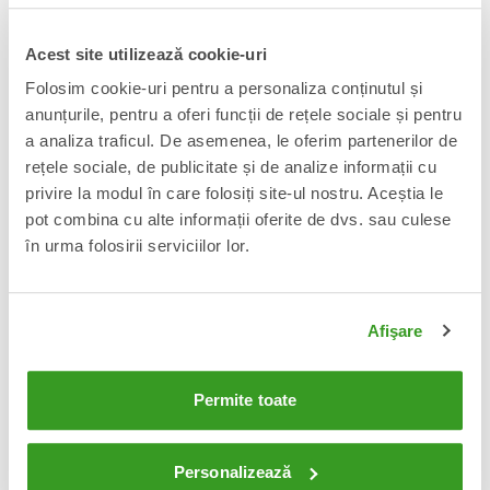
Acest site utilizează cookie-uri
Zootropolis Set 2 figurine
Zootropolis Jucarie de plus Judy
Folosim cookie-uri pentru a personaliza conținutul și
articulate Gary De'Snake & Pawbert
Hopps 18 cm
Lynxley 8cm
anunțurile, pentru a oferi funcții de rețele sociale și pentru
130 Lei
105 Lei
Adauga in cos
Adauga in cos
a analiza traficul. De asemenea, le oferim partenerilor de
rețele sociale, de publicitate și de analize informații cu
privire la modul în care folosiți site-ul nostru. Aceștia le
-13%
-13%
pot combina cu alte informații oferite de dvs. sau culese
în urma folosirii serviciilor lor.
Afişare
Permite toate
Zootropolis Jucarie de plus Nick
Zootropolis Jucarie de plus Flash 18
Wilde 18 cm
cm
Personalizează