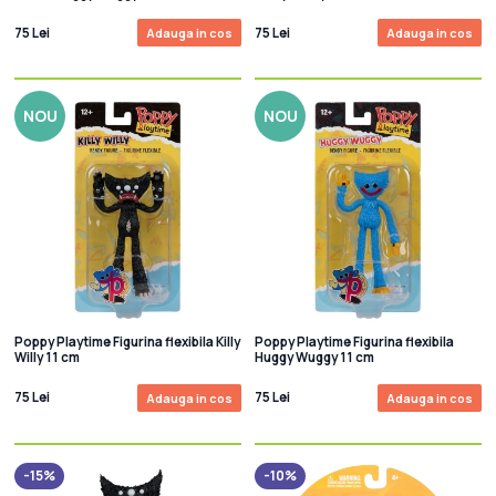
75 Lei
75 Lei
Adauga in cos
Adauga in cos
NOU
NOU
Poppy Playtime Figurina flexibila Killy
Poppy Playtime Figurina flexibila
Willy 11 cm
Huggy Wuggy 11 cm
75 Lei
75 Lei
Adauga in cos
Adauga in cos
-15%
-10%