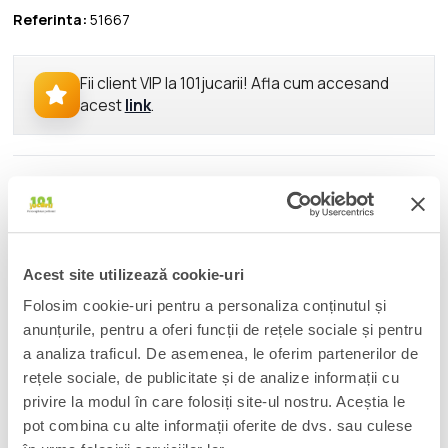
Referinta:
51667
Fii client VIP la 101jucarii! Afla cum accesand
acest
link
.
DESCRIERE
Ermac is the telekinetic ninja of the Mortal Kombat universe,
made up of countless fused souls. Wrapped in red and full of
mysterious power, he can lift, slam, and float his enemies with
Acest site utilizează cookie-uri
just his mind. Equal parts spooky and unstoppable, Ermac
Folosim cookie-uri pentru a personaliza conținutul și
proves that sometimes the strongest punches come from the
soul.
anunțurile, pentru a oferi funcții de rețele sociale și pentru
a analiza traficul. De asemenea, le oferim partenerilor de
Incredibly detailed 7" scale figure based off the Mortal Kombat
rețele sociale, de publicitate și de analize informații cu
Franchise
privire la modul în care folosiți site-ul nostru. Aceștia le
Designed with Ultra Articulation with up to 22 moving parts for
pot combina cu alte informații oferite de dvs. sau culese
full range of posing