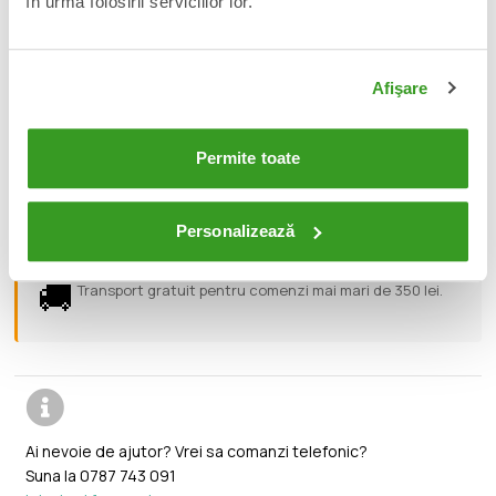
în urma folosirii serviciilor lor.
Includes 2 extra hands and base
Figure is showcased in Mortal Kombat Klassic themed window
box packaging
Afişare
📦
Acest produs este nou, sigilat si livrat in ambalajul
original al producatorului.
Permite toate
🔄
Orice produs poate fi returnat in 14 zile calendaristice
Personalizează
fara vreo justificare.
🚚
Transport gratuit pentru comenzi mai mari de 350 lei.
Ai nevoie de ajutor? Vrei sa comanzi telefonic?
Suna la
0787 743 091