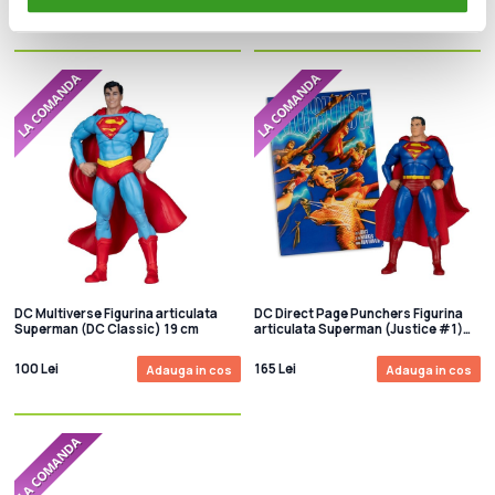
80 Lei
90 Lei
Adauga in cos
Adauga in cos
DC Multiverse Figurina articulata
DC Direct Page Punchers Figurina
Superman (DC Classic) 19 cm
articulata Superman (Justice #1)
(Red Platinum Edition) 18 cm
100 Lei
165 Lei
Adauga in cos
Adauga in cos