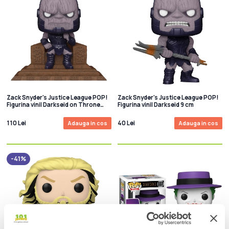
Zack Snyder's Justice League POP!
Zack Snyder's Justice League POP!
Figurina vinil Darkseid on Throne
Figurina vinil Darkseid 9 cm
Deluxe 9 cm
110 Lei
40 Lei
Adauga in cos
Adauga in cos
-41%