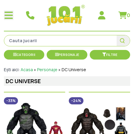
0
CATEGORII
PERSONAJE
FILTRE
Ești aici:
Acasa
»
Personaje
»
DC Universe
DC UNIVERSE
-33%
-24%