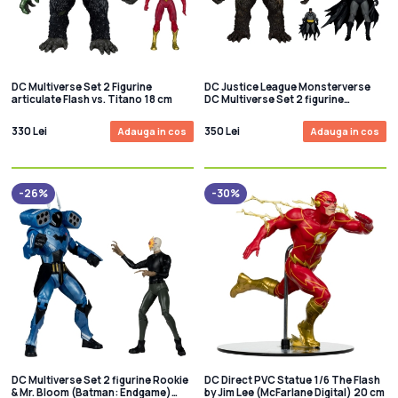
DC Multiverse Set 2 Figurine
DC Justice League Monsterverse
articulate Flash vs. Titano 18 cm
DC Multiverse Set 2 figurine
articulate Batman & Kong 29 cm
330 Lei
350 Lei
Adauga in cos
Adauga in cos
-26%
-30%
DC Multiverse Set 2 figurine Rookie
DC Direct PVC Statue 1/6 The Flash
& Mr. Bloom (Batman: Endgame)
by Jim Lee (McFarlane Digital) 20 cm