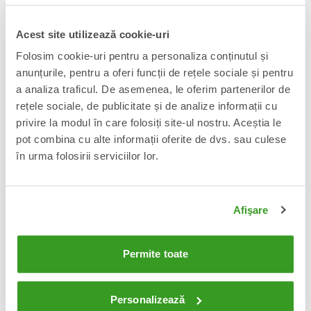
Acest site utilizează cookie-uri
DC Comics POP! Figurina vinil
Batman 1989 POP! Figurina vinil
Folosim cookie-uri pentru a personaliza conținutul și
Aquaman 9 cm
Joker 9 cm
anunțurile, pentru a oferi funcții de rețele sociale și pentru
50 Lei
80 Lei
Adauga in cos
Adauga in cos
a analiza traficul. De asemenea, le oferim partenerilor de
rețele sociale, de publicitate și de analize informații cu
privire la modul în care folosiți site-ul nostru. Aceștia le
pot combina cu alte informații oferite de dvs. sau culese
în urma folosirii serviciilor lor.
Afişare
Permite toate
Superman (2025) POP! Figurina vinil
DC Universe Figurina articulata
Hammer of Boravia 9 cm
Batman 30 cm
Personalizează