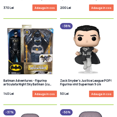
(Gold Label) (SDCC) 18 cm
370 Lei
200 Lei
Adauga in cos
Adauga in cos
-38%
Batman Adventures - Figurina
Zack Snyder's Justice League POP!
articulata Night Sky Batman (cu
Figurina vinil Superman 9 cm
accesorii) 30 cm
140 Lei
50 Lei
Adauga in cos
Adauga in cos
-37%
-50%