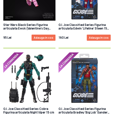
Star Wars Black Series Figurina
G.I. Joe Classified Series Figurina
articulata Ewok (Valentine's Day
articulata Edwin 'Lifeline' Steen 15
Edition) 15 cm
cm
95 Lei
160 Lei
Adauga in cos
Adauga in cos
G.I. Joe Classified Series Cobra
G.I. Joe Classified Series Figurina
Figurina articulata Night Viper 15 cm
articulata Bradley 'Big Lob' Sanders