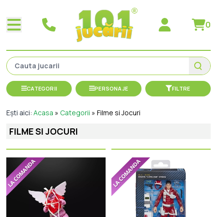
0
CATEGORII
PERSONAJE
FILTRE
Ești aici:
Acasa
»
Categorii
»
Filme si Jocuri
FILME SI JOCURI