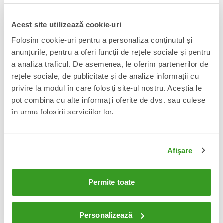
Acest site utilizează cookie-uri
Star Wars Black Series Action
Star Wars Black Series Figurina
Folosim cookie-uri pentru a personaliza conținutul și
Figure Dathomir Witch (Halloween
articulata Stormtrooper (Holiday
Edition) 15 cm
Edition) 15 cm
anunțurile, pentru a oferi funcții de rețele sociale și pentru
135 Lei
70 Lei
Adauga in cos
Adauga in cos
a analiza traficul. De asemenea, le oferim partenerilor de
rețele sociale, de publicitate și de analize informații cu
privire la modul în care folosiți site-ul nostru. Aceștia le
pot combina cu alte informații oferite de dvs. sau culese
în urma folosirii serviciilor lor.
Afişare
Permite toate
Masters of the Universe Origins
Masters of the Universe Origins
Cartoon Collection: Figurina
Cartoon Collection: Figurina
articulata Bow 14 cm
articulata Whiplash 14 cm
Personalizează