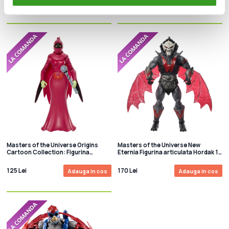
125 Lei
125 Lei
Adauga in cos
Adauga in cos
Masters of the Universe Origins
Masters of the Universe New
Cartoon Collection: Figurina
Eternia Figurina articulata Hordak 18
articulata Shadow Weaver 14 cm
cm
125 Lei
170 Lei
Adauga in cos
Adauga in cos