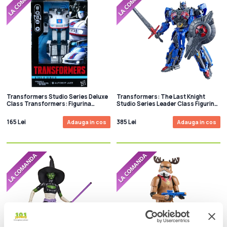
Transformers Studio Series Deluxe
Transformers: The Last Knight
Class Transformers: Figurina
Studio Series Leader Class Figurina
articulata Autobot Jazz (The
articulata Nemesis Prime 22 cm
Movie)11 cm
165 Lei
385 Lei
Adauga in cos
Adauga in cos