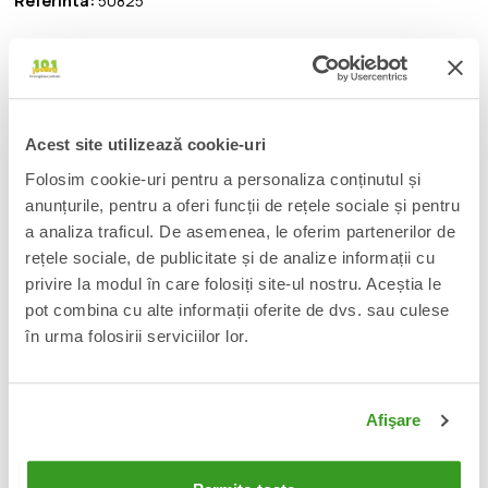
Referinta:
50825
Fii client VIP la 101jucarii! Afla cum accesand
acest
link
.
Acest site utilizează cookie-uri
Folosim cookie-uri pentru a personaliza conținutul și
DESCRIERE
anunțurile, pentru a oferi funcții de rețele sociale și pentru
From Funko's popular 'POP!' series comes this cool vinyl figure. It
a analiza traficul. De asemenea, le oferim partenerilor de
stands approx. 9 cm tall and comes in a window box packaging.
rețele sociale, de publicitate și de analize informații cu
privire la modul în care folosiți site-ul nostru. Aceștia le
📦
pot combina cu alte informații oferite de dvs. sau culese
Acest produs este nou, sigilat si livrat in ambalajul
original al producatorului.
în urma folosirii serviciilor lor.
🔄
Orice produs poate fi returnat in 14 zile calendaristice
fara vreo justificare.
Afişare
🚚
Transport gratuit pentru comenzi mai mari de 350 lei.