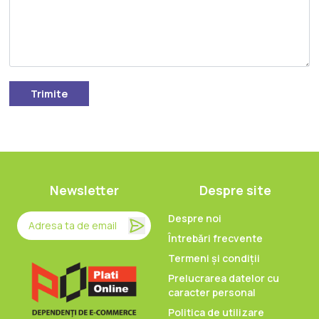
Trimite
Newsletter
Despre site
Despre noi
Întrebări frecvente
Termeni și condiții
Prelucrarea datelor cu
caracter personal
Politica de utilizare