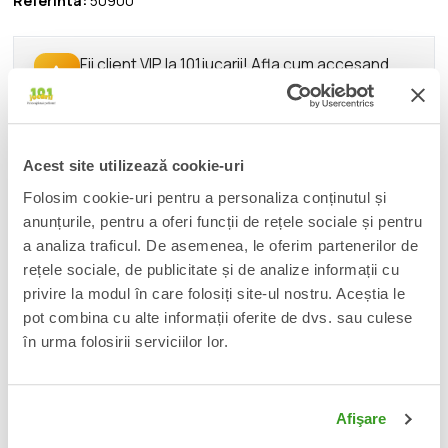
Referinta:
50900
Fii client VIP la 101jucarii! Afla cum accesand
acest
link
.
DESCRIERE
Acest site utilizează cookie-uri
Folosim cookie-uri pentru a personaliza conținutul și
From Funko's popular 'POP!' series comes this cool vinyl figure. It
stands approx. 9 cm tall and comes in a window box
anunțurile, pentru a oferi funcții de rețele sociale și pentru
packaging.Please note: For this item, demand is expected to
a analiza traficul. De asemenea, le oferim partenerilor de
be higher than the available quantity, which may result in
rețele sociale, de publicitate și de analize informații cu
allocations or cancellations of quantities ordered.
privire la modul în care folosiți site-ul nostru. Aceștia le
pot combina cu alte informații oferite de dvs. sau culese
în urma folosirii serviciilor lor.
📦
Acest produs este nou, sigilat si livrat in ambalajul
original al producatorului.
🔄
Afişare
Orice produs poate fi returnat in 14 zile calendaristice
fara vreo justificare.