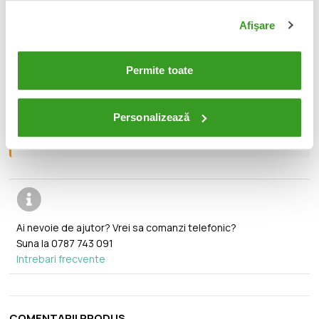
📦
Acest produs este nou, sigilat si livrat in ambalajul
Afişare
original al producatorului.
🔄
Permite toate
Orice produs poate fi returnat in 14 zile calendaristice
fara vreo justificare.
Personalizează
🚚
Transport gratuit pentru comenzi mai mari de 350 lei.
Ai nevoie de ajutor? Vrei sa comanzi telefonic?
Suna la
0787 743 091
Intrebari frecvente
COMENTARII PRODUS