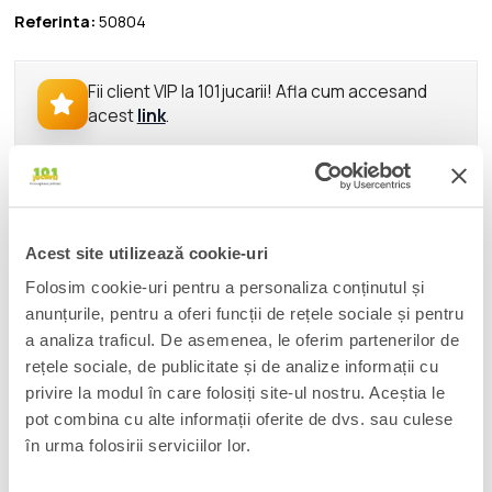
Referinta:
50804
Fii client VIP la 101jucarii! Afla cum accesand
acest
link
.
DESCRIERE
From Funko's popular 'POP!' series comes this vinyl figure. Each
Acest site utilizează cookie-uri
figure stands approx. 9 cm tall and comes in a window box
Folosim cookie-uri pentru a personaliza conținutul și
packaging.
anunțurile, pentru a oferi funcții de rețele sociale și pentru
This assortment contains 6 figures (5x regular version, 1x
a analiza traficul. De asemenea, le oferim partenerilor de
Chase variant).
rețele sociale, de publicitate și de analize informații cu
privire la modul în care folosiți site-ul nostru. Aceștia le
<b>Please note: For this item, demand is expected to be
pot combina cu alte informații oferite de dvs. sau culese
higher than the available quantity, which may result in
în urma folosirii serviciilor lor.
allocations or cancellations of quantities ordered.</b>