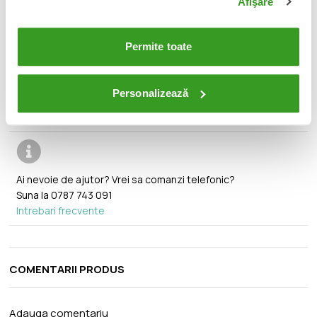
Afişare
🔄
Orice produs poate fi returnat in 14 zile calendaristice
fara vreo justificare.
Permite toate
🚚
Transport gratuit pentru comenzi mai mari de 350 lei.
Personalizează
Ai nevoie de ajutor? Vrei sa comanzi telefonic?
Suna la
0787 743 091
Intrebari frecvente
COMENTARII PRODUS
Adauga comentariu