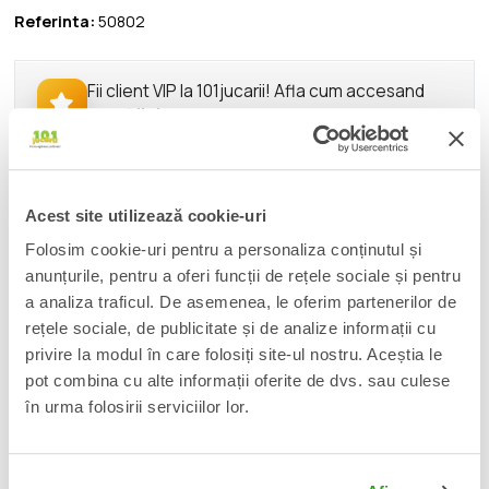
Referinta:
50802
Fii client VIP la 101jucarii! Afla cum accesand
acest
link
.
DESCRIERE
Acest site utilizează cookie-uri
From Funko's popular 'POP!' series comes this vinyl figure. Each
Folosim cookie-uri pentru a personaliza conținutul și
figure stands approx. 9 cm tall and comes in a window box
anunțurile, pentru a oferi funcții de rețele sociale și pentru
packaging.
a analiza traficul. De asemenea, le oferim partenerilor de
rețele sociale, de publicitate și de analize informații cu
<b>Please note: For this item, demand is expected to be
privire la modul în care folosiți site-ul nostru. Aceștia le
higher than the available quantity, which may result in
pot combina cu alte informații oferite de dvs. sau culese
allocations or cancellations of quantities ordered.</b>
în urma folosirii serviciilor lor.
📦
Acest produs este nou, sigilat si livrat in ambalajul
original al producatorului.