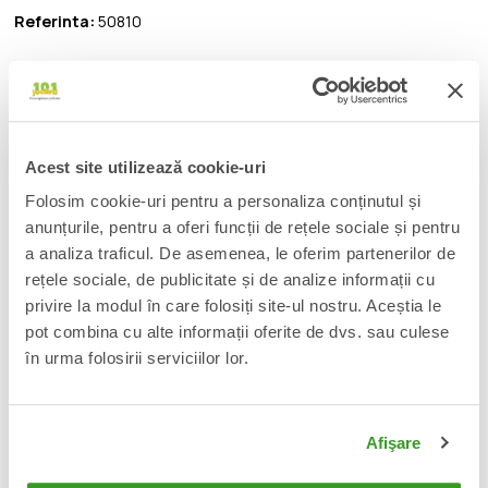
Referinta:
50810
Fii client VIP la 101jucarii! Afla cum accesand
acest
link
.
Acest site utilizează cookie-uri
DESCRIERE
Folosim cookie-uri pentru a personaliza conținutul și
anunțurile, pentru a oferi funcții de rețele sociale și pentru
From Funko's popular 'POP!' series comes this vinyl figure. Each
a analiza traficul. De asemenea, le oferim partenerilor de
figure stands approx. 9 cm tall and comes in a window box
rețele sociale, de publicitate și de analize informații cu
packaging.
privire la modul în care folosiți site-ul nostru. Aceștia le
pot combina cu alte informații oferite de dvs. sau culese
📦
Acest produs este nou, sigilat si livrat in ambalajul
în urma folosirii serviciilor lor.
original al producatorului.
🔄
Orice produs poate fi returnat in 14 zile calendaristice
Afişare
fara vreo justificare.