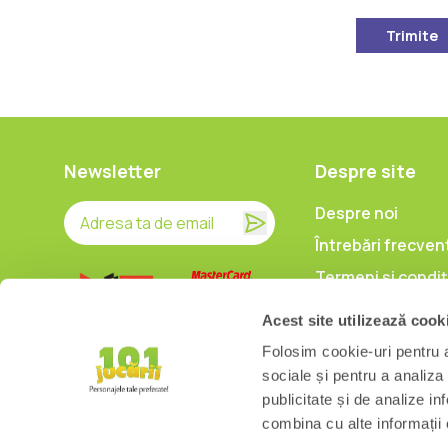
Trimite
Newsletter
Despre site
Despre noi
Întrebări frecven
Termeni și condiț
Prelucrarea date
Acest site utilizează cook
caracter persona
Folosim cookie-uri pentru a 
Politica de utiliz
sociale și pentru a analiza
cookieuri
publicitate și de analize inf
combina cu alte informații o