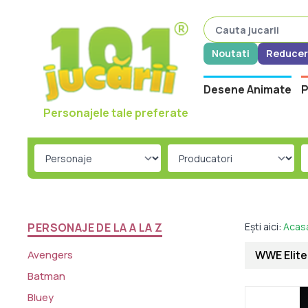
Noutati
Reducer
Desene Animate
P
Personajele tale preferate
PERSONAJE DE LA A LA Z
Ești aici:
Acas
Avengers
WWE Elite 
Batman
Bluey