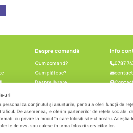
Despre comandă
Info con
Cum comand?
0787 74
te
Cum plătesc?
contact
ii
Despre livrare
Contact
lor cu
Politica de retur
ie-uri
l
personaliza conținutul și anunțurile, pentru a oferi funcții de reț
are
 traficul. De asemenea, le oferim partenerilor de rețele sociale, d
ormații cu privire la modul în care folosiți site-ul nostru. Aceștia l
ferite de dvs. sau culese în urma folosirii serviciilor lor.