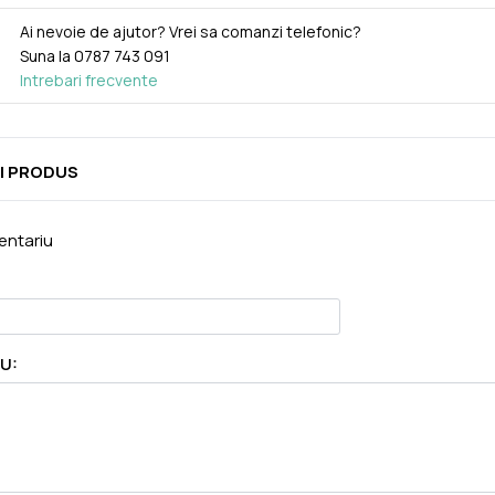
Ai nevoie de ajutor? Vrei sa comanzi telefonic?
Suna la
0787 743 091
Intrebari frecvente
I PRODUS
ntariu
U: