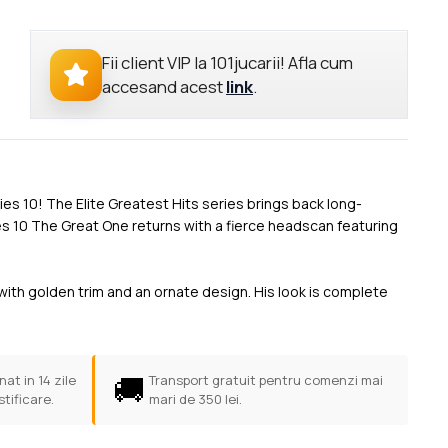
Fii client VIP la 101jucarii! Afla cum
accesand acest
link
.
ies 10! The Elite Greatest Hits series brings back long-
es 10 The Great One returns with a fierce headscan featuring
with golden trim and an ornate design. His look is complete
🚚
at in 14 zile
Transport gratuit pentru comenzi mai
stificare.
mari de 350 lei.