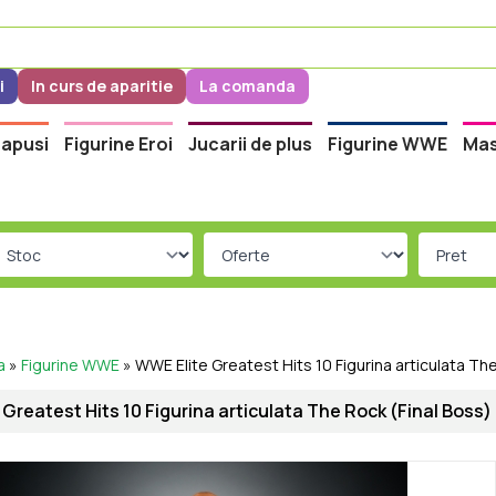
i
In curs de aparitie
La comanda
apusi
Figurine Eroi
Jucarii de plus
Figurine WWE
Mas
a
»
Figurine WWE
»
WWE Elite Greatest Hits 10 Figurina articulata Th
Greatest Hits 10 Figurina articulata The Rock (Final Boss)