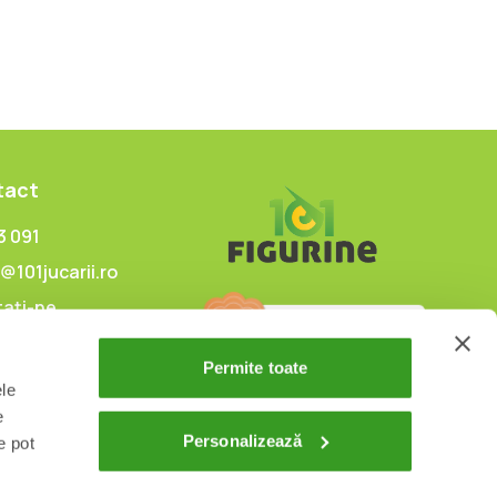
tact
3 091
@101jucarii.ro
ați-ne
Permite toate
ele
e
Personalizează
e pot