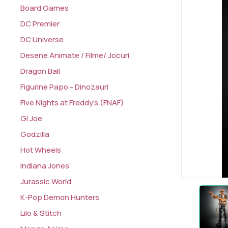
Board Games
DC Premier
DC Universe
Desene Animate / Filme/ Jocuri
Dragon Ball
Figurine Papo - Dinozauri
Five Nights at Freddy's (FNAF)
GI Joe
Godzilla
Hot Wheels
Indiana Jones
Jurassic World
K-Pop Demon Hunters
Lilo & Stitch