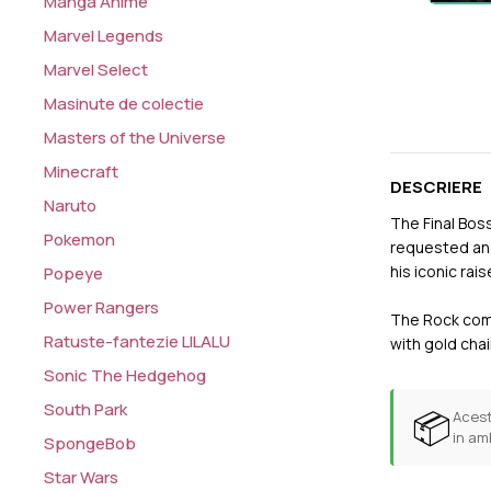
Manga Anime
Marvel Legends
Marvel Select
Masinute de colectie
Masters of the Universe
Minecraft
DESCRIERE
Naruto
The Final Boss
Pokemon
requested and
his iconic ra
Popeye
Power Rangers
The Rock come
Ratuste-fantezie LILALU
with gold cha
Sonic The Hedgehog
South Park
📦
Acest
in am
SpongeBob
Star Wars