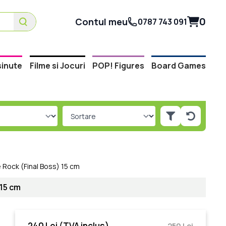
0
Contul meu
0787 743 091
inute
Filme si Jocuri
POP! Figures
Board Games
e Rock (Final Boss) 15 cm
 15 cm
240 Lei
(TVA inclus)
250 Lei