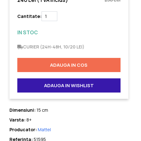
Cantitate:
IN STOC
CURIER (24H-48H, 10/20 LEI)
ADAUGA IN COS
ADAUGA IN WISHLIST
Dimensiuni:
15 cm
Varsta:
8+
Producator:
Mattel
Referinta:
51595