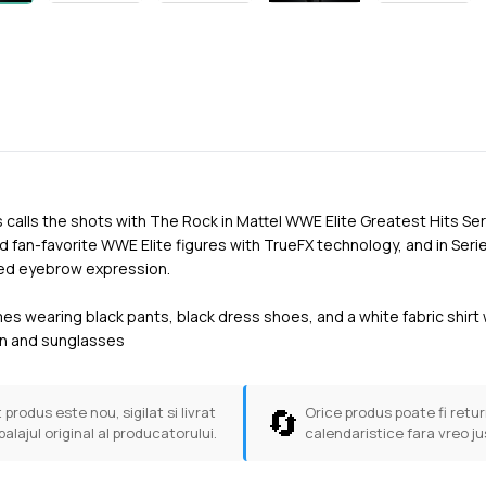
 calls the shots with The Rock in Mattel WWE Elite Greatest Hits Ser
 fan-favorite WWE Elite figures with TrueFX technology, and in Seri
ised eyebrow expression.
s wearing black pants, black dress shoes, and a white fabric shirt 
in and sunglasses
🔄
 produs este nou, sigilat si livrat
Orice produs poate fi return
balajul original al producatorului.
calendaristice fara vreo ju