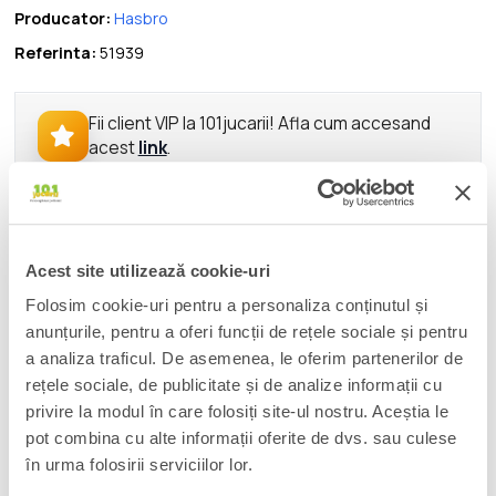
Producator:
Hasbro
Referinta:
51939
Fii client VIP la 101jucarii! Afla cum accesand
acest
link
.
DESCRIERE
Acest site utilizează cookie-uri
Planet-eater Unicron can reformat Transformers bots to serve
as Heralds of Unicron, creating a dangerous and destructive
Folosim cookie-uri pentru a personaliza conținutul și
army to carry out the Chaos Bringer's will.
anunțurile, pentru a oferi funcții de rețele sociale și pentru
a analiza traficul. De asemenea, le oferim partenerilor de
Age of the Primes Herald of Unicron features deco and details
rețele sociale, de publicitate și de analize informații cu
inspired by the Transformers universe.
privire la modul în care folosiți site-ul nostru. Aceștia le
pot combina cu alte informații oferite de dvs. sau culese
- 7.5-inch (19 cm) Leader Class figure.
în urma folosirii serviciilor lor.
- Convert between robot and tank mode in 30 steps.
- Includes 2 swords, 2 horns, and 3 blaster accessories.