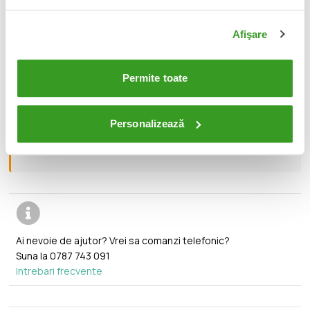
Afişare
📦
Acest produs este nou, sigilat si livrat in ambalajul
original al producatorului.
Permite toate
🔄
Orice produs poate fi returnat in 14 zile calendaristice
fara vreo justificare.
Personalizează
🚚
Transport gratuit pentru comenzi mai mari de 350 lei.
Ai nevoie de ajutor? Vrei sa comanzi telefonic?
Suna la
0787 743 091
Intrebari frecvente