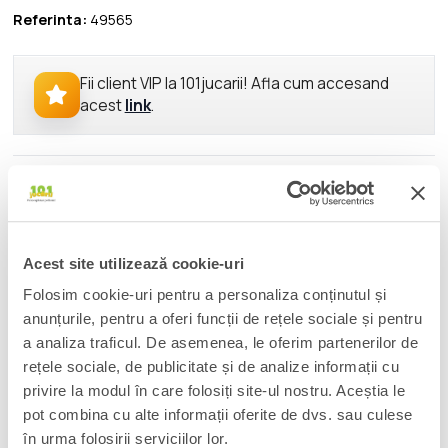
Referinta:
49565
Fii client VIP la 101jucarii! Afla cum accesand
acest
link
.
DESCRIERE
Experience the epic universe of Transformers robots with the
Transformers Venin toy!
Acest site utilizează cookie-uri
The 5.5-inch (14 cm) figure converts from robot action figure to
Folosim cookie-uri pentru a personaliza conținutul și
insect mode in 17 steps. With intricate poseability and
anunțurile, pentru a oferi funcții de rețele sociale și pentru
attachable blaster and axe accessories that can be combined
a analiza traficul. De asemenea, le oferim partenerilor de
into a larger axe, this Venin action figure makes an awesome
rețele sociale, de publicitate și de analize informații cu
addition to any collection.
privire la modul în care folosiți site-ul nostru. Aceștia le
pot combina cu alte informații oferite de dvs. sau culese
Look for more Transformers collectible toys (sold separately,
subject to availability) featuring favorite characters like
în urma folosirii serviciilor lor.