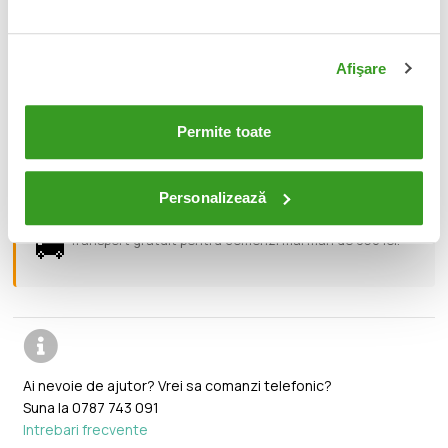
Optimus Prime, Bumblebee, Megatron, and more to create a
lineup that is — More Than Meets the Eye.
Afişare
📦
Acest produs este nou, sigilat si livrat in ambalajul
original al producatorului.
Permite toate
🔄
Orice produs poate fi returnat in 14 zile calendaristice
fara vreo justificare.
Personalizează
🚚
Transport gratuit pentru comenzi mai mari de 350 lei.
Ai nevoie de ajutor? Vrei sa comanzi telefonic?
Suna la
0787 743 091
Intrebari frecvente