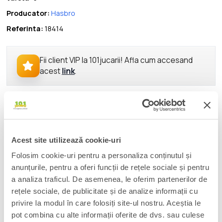
Producator:
Hasbro
Referinta:
18414
Fii client VIP la 101jucarii! Afla cum accesand
acest
link
.
DESCRIERE
Re-experience the nostalgia of your favorite G1 action figures
with the Transformers Retro Thundercracker toy!
Acest site utilizează cookie-uri
Thundercracker may believe himself to be superior to other
Folosim cookie-uri pentru a personaliza conținutul și
ground-dwelling Cybertronians, but his destiny lies beyond
anunțurile, pentru a oferi funcții de rețele sociale și pentru
being a Seeker as the threat of Unicron looms. Transformers
a analiza traficul. De asemenea, le oferim partenerilor de
Retro G1 action figures are designed like the original releases,
rețele sociale, de publicitate și de analize informații cu
updated with deco based on the 1986 animated film, The
privire la modul în care folosiți site-ul nostru. Aceștia le
Transformers: The Movie. Figures feature vintage styling,
accessories, and exclusive package art and tech specs
pot combina cu alte informații oferite de dvs. sau culese