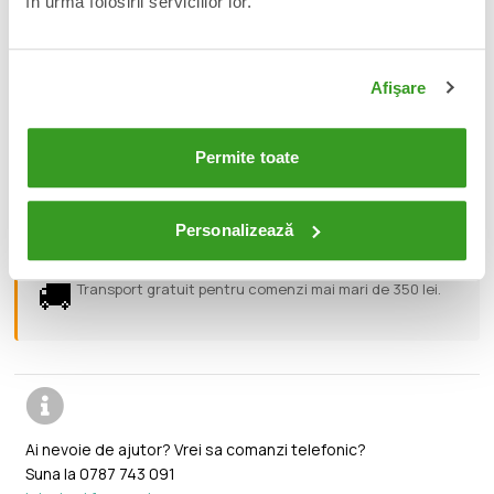
în urma folosirii serviciilor lor.
movie. Clip out and save the on-box tech specs to share, then
see how these 2 figures stack up against other heroic
Autobots and evil Decepticons (each sold separately).
Afişare
📦
Acest produs este nou, sigilat si livrat in ambalajul
original al producatorului.
Permite toate
🔄
Orice produs poate fi returnat in 14 zile calendaristice
Personalizează
fara vreo justificare.
🚚
Transport gratuit pentru comenzi mai mari de 350 lei.
Ai nevoie de ajutor? Vrei sa comanzi telefonic?
Suna la
0787 743 091