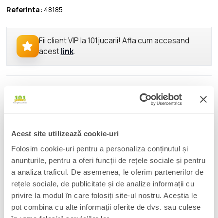
Referinta:
48185
Fii client VIP la 101jucarii! Afla cum accesand
acest
link
.
DESCRIERE
Re-experience the nostalgia of your favorite Transformers G1
action figures with this 2 pack that includes the 5-inch (12.7
cm) figure Retro Bombshell toy and the 2-inch (5 cm) Retro
Acest site utilizează cookie-uri
Ramhorn toy! Decepticon Bombshell can turn foes into
Folosim cookie-uri pentru a personaliza conținutul și
helpless accomplices by injecting cerebro-shells into their
heads with his stinger to control their minds. Autobot Ramhorn
anunțurile, pentru a oferi funcții de rețele sociale și pentru
is extremely territorial, has a nasty hair-trigger temper, and will
a analiza traficul. De asemenea, le oferim partenerilor de
smash you, so don't touch him if you value your life.
rețele sociale, de publicitate și de analize informații cu
Transformers Retro G1 action figures are designed like the
privire la modul în care folosiți site-ul nostru. Aceștia le
original releases. Figures feature vintage styling, accessories,
pot combina cu alte informații oferite de dvs. sau culese
and exclusive package art and tech specs inspired by the 1986