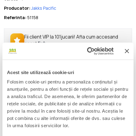
Producator:
Jakks Pacific
Referinta:
51158
Fii client VIP la 101jucarii! Afla cum accesand
acest
link
.
DESCRIERE
Acest site utilizează cookie-uri
Collect your favorite characters in The Super Mario Galaxy
Folosim cookie-uri pentru a personaliza conținutul și
Movie 5” Figure series. The Luigi figure is inspired by the movie
anunțurile, pentru a oferi funcții de rețele sociale și pentru
and comes with premium details including realistic acrylic eyes
a analiza traficul. De asemenea, le oferim partenerilor de
and 22 points of articulation. Luigi comes with a blue glow-in-
rețele sociale, de publicitate și de analize informații cu
the-dark Luma star accessory, all showcased in window box.
privire la modul în care folosiți site-ul nostru. Aceștia le
Wave 1 features Mario, Yoshi, Rosalina, and Bowser Jr. You can
collect them all! - 5” Luigi figure with premium details - 22
pot combina cu alte informații oferite de dvs. sau culese
points of articulation - Realistic acrylic eyes - Blue glow-in-the
în urma folosirii serviciilor lor.
dark Luma star accessory - Ages 3+ - Each sold separately