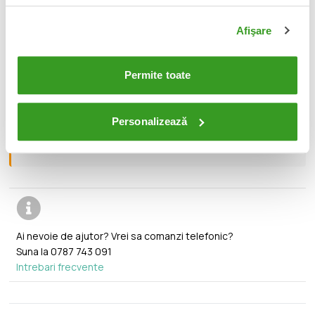
📦
Afişare
Acest produs este nou, sigilat si livrat in ambalajul
original al producatorului.
Permite toate
🔄
Orice produs poate fi returnat in 14 zile calendaristice
fara vreo justificare.
Personalizează
🚚
Transport gratuit pentru comenzi mai mari de 350 lei.
Ai nevoie de ajutor? Vrei sa comanzi telefonic?
Suna la
0787 743 091
Intrebari frecvente