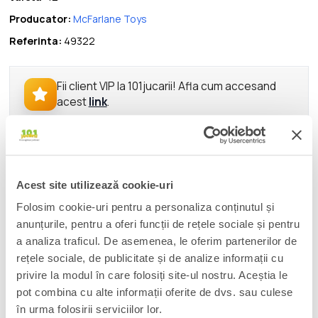
Producator:
McFarlane Toys
Referinta:
49322
Fii client VIP la 101jucarii! Afla cum accesand
acest
link
.
DESCRIERE
Rex Mason, aka Metamorpho? or The Element Man, is an eerie,
Acest site utilizează cookie-uri
haunted bald man, with an ashen white face and a body that
Folosim cookie-uri pentru a personaliza conținutul și
can be composed of different substances - clay, metal, and
anunțurile, pentru a oferi funcții de rețele sociale și pentru
elements far more dangerous.
a analiza traficul. De asemenea, le oferim partenerilor de
- Incredibly detailed 7" scale figure based on the character's
rețele sociale, de publicitate și de analize informații cu
appearance in the Superman? feature film from DC Studios
privire la modul în care folosiți site-ul nostru. Aceștia le
- Designed with Ultra Articulation with up to 22 moving parts for
full range of posing and play
pot combina cu alte informații oferite de dvs. sau culese
- Metamorpho? includes 2 alternate hands and base
în urma folosirii serviciilor lor.