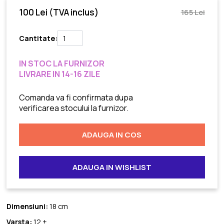
100 Lei
(TVA inclus)
165 Lei
Cantitate:
IN STOC LA FURNIZOR
LIVRARE IN 14-16 ZILE
Comanda va fi confirmata dupa
verificarea stocului la furnizor.
ADAUGA IN COS
ADAUGA IN WISHLIST
Dimensiuni:
18 cm
Varsta:
12 +