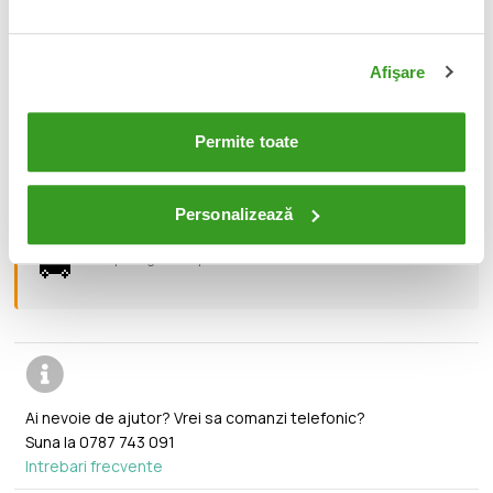
- Includes collectible art card with character art on the front,
and character biography on the back
Afişare
📦
Acest produs este nou, sigilat si livrat in ambalajul
original al producatorului.
Permite toate
🔄
Orice produs poate fi returnat in 14 zile calendaristice
fara vreo justificare.
Personalizează
🚚
Transport gratuit pentru comenzi mai mari de 350 lei.
Ai nevoie de ajutor? Vrei sa comanzi telefonic?
Suna la
0787 743 091
Intrebari frecvente