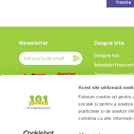
Trimite
Newsletter
Despre site
Despre noi
Întrebări frecven
Termeni și condiț
Prelucrarea date
Acest site utilizează cook
caracter persona
Folosim cookie-uri pentru a 
Politica de utiliz
sociale și pentru a analiza
cookieuri
publicitate și de analize inf
combina cu alte informații o