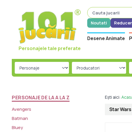
Noutati
Reducer
Desene Animate
P
Personajele tale preferate
PERSONAJE DE LA A LA Z
Ești aici:
Acas
Avengers
Star Wars 
Batman
Bluey