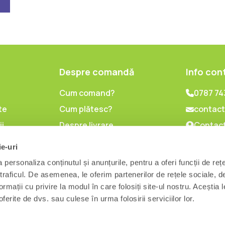
Despre comandă
Info con
Cum comand?
0787 74
te
Cum plătesc?
contact
ii
Despre livrare
Contact
lor cu
Politica de retur
ie-uri
l
personaliza conținutul și anunțurile, pentru a oferi funcții de reț
are
 traficul. De asemenea, le oferim partenerilor de rețele sociale, d
ormații cu privire la modul în care folosiți site-ul nostru. Aceștia l
ferite de dvs. sau culese în urma folosirii serviciilor lor.