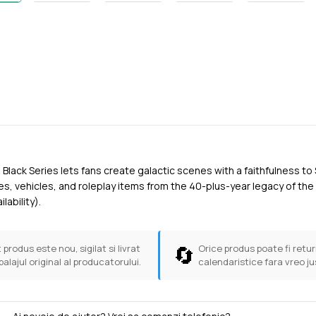
 Black Series lets fans create galactic scenes with a faithfulness t
res, vehicles, and roleplay items from the 40-plus-year legacy of the
lability).
🔄
 produs este nou, sigilat si livrat
Orice produs poate fi return
balajul original al producatorului.
calendaristice fara vreo ju