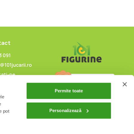
tact
3 091
@101jucarii.ro
ați-ne
Permite toate
ele
e
Personalizează
e pot