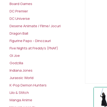
Board Games
DC Premier
DC Universe
Desene Animate / Filme/ Jocuri
Dragon Ball
Figurine Papo - Dinozauri
Five Nights at Freddy's (FNAF)
GI Joe
Godzilla
Indiana Jones
Jurassic World
K-Pop Demon Hunters
Lilo & Stitch
Manga Anime