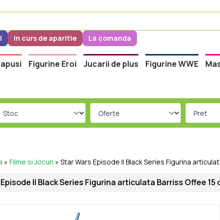
i
In curs de aparitie
La comanda
apusi
Figurine Eroi
Jucarii de plus
Figurine WWE
Mas
a
»
Filme si Jocuri
»
Star Wars Episode II Black Series Figurina articula
Episode II Black Series Figurina articulata Barriss Offee 15