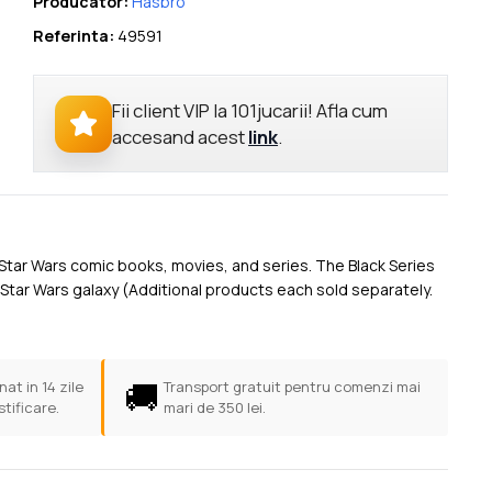
Producator:
Hasbro
Referinta:
49591
Fii client VIP la 101jucarii! Afla cum
accesand acest
link
.
o Star Wars comic books, movies, and series. The Black Series
 Star Wars galaxy (Additional products each sold separately.
🚚
at in 14 zile
Transport gratuit pentru comenzi mai
stificare.
mari de 350 lei.