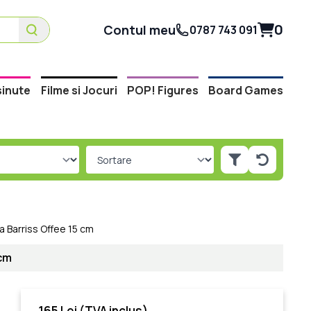
0
Contul meu
0787 743 091
inute
Filme si Jocuri
POP! Figures
Board Games
ta Barriss Offee 15 cm
 cm
165 Lei
(TVA inclus)