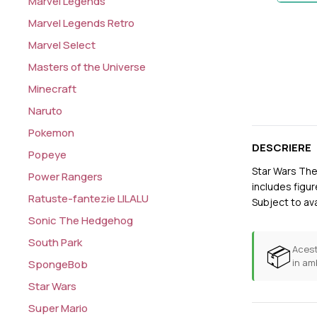
Marvel Legends
Marvel Legends Retro
Marvel Select
Masters of the Universe
Minecraft
Naruto
Pokemon
DESCRIERE
Popeye
Star Wars The
Power Rangers
includes figu
Ratuste-fantezie LILALU
Subject to avai
Sonic The Hedgehog
South Park
📦
Acest
in am
SpongeBob
Star Wars
Super Mario