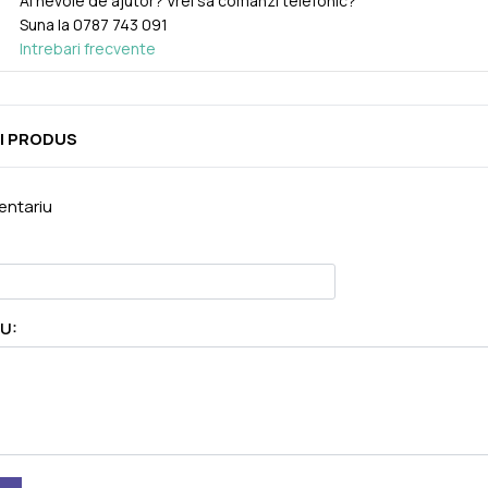
Ai nevoie de ajutor? Vrei sa comanzi telefonic?
Suna la
0787 743 091
Intrebari frecvente
I PRODUS
ntariu
U: