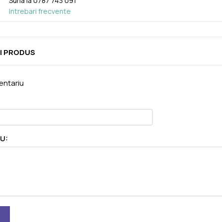
Suna la
0787 743 091
Intrebari frecvente
I PRODUS
ntariu
U: