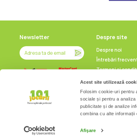
Newsletter
Despre site
Despre noi
Întrebări frecven
Termeni și condiț
Prelucrarea date
Acest site utilizează cook
caracter persona
Folosim cookie-uri pentru a 
Politica de utiliz
sociale și pentru a analiza
cookieuri
publicitate și de analize inf
combina cu alte informații o
Afişare