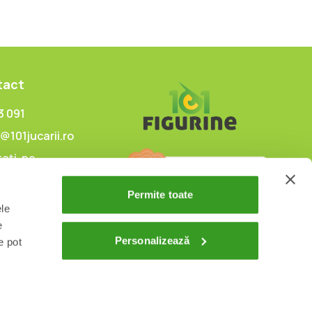
tact
3 091
@101jucarii.ro
ați-ne
Permite toate
ele
e
Personalizează
e pot