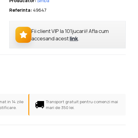
Producator:
Simba
Referinta:
49647
Fii client VIP la 101jucarii! Afla cum
accesand acest
link
.
🚚
at in 14 zile
Transport gratuit pentru comenzi mai
stificare.
mari de 350 lei.