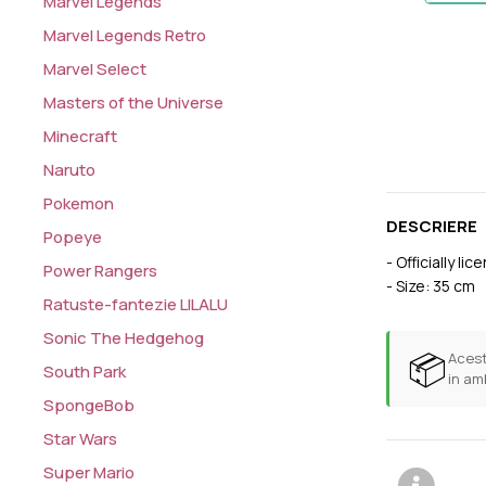
Marvel Legends
Marvel Legends Retro
Marvel Select
Masters of the Universe
Minecraft
Naruto
Pokemon
DESCRIERE
Popeye
- Officially li
Power Rangers
- Size: 35 cm
Ratuste-fantezie LILALU
Sonic The Hedgehog
📦
Acest
South Park
in am
SpongeBob
Star Wars
Super Mario