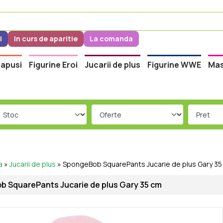
i
In curs de aparitie
La comanda
apusi
Figurine Eroi
Jucarii de plus
Figurine WWE
Mas
a
»
Jucarii de plus
»
SpongeBob SquarePants Jucarie de plus Gary 35
 SquarePants Jucarie de plus Gary 35 cm