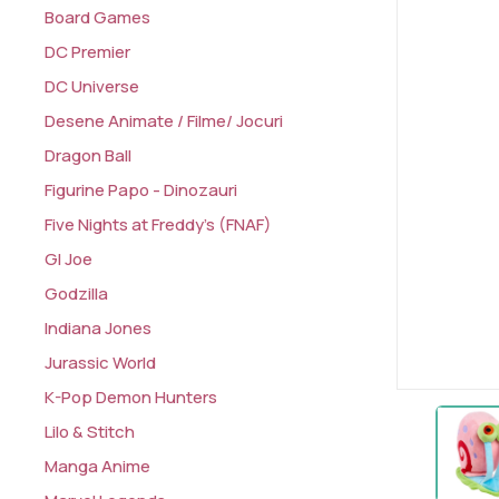
Board Games
DC Premier
DC Universe
Desene Animate / Filme/ Jocuri
Dragon Ball
Figurine Papo - Dinozauri
Five Nights at Freddy's (FNAF)
GI Joe
Godzilla
Indiana Jones
Jurassic World
K-Pop Demon Hunters
Lilo & Stitch
Manga Anime