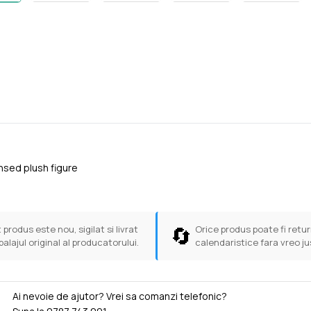
censed plush figure
🔄
 produs este nou, sigilat si livrat
Orice produs poate fi return
balajul original al producatorului.
calendaristice fara vreo ju
Ai nevoie de ajutor? Vrei sa comanzi telefonic?