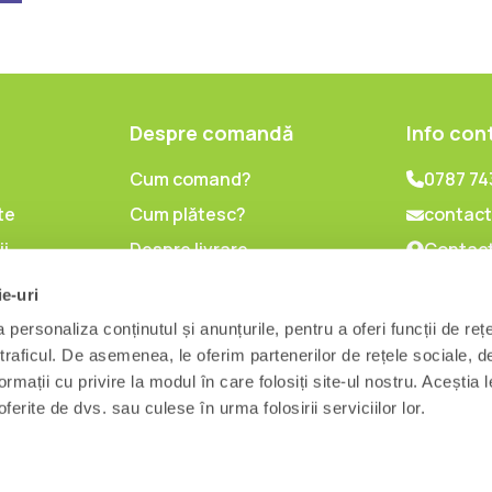
Despre comandă
Info con
Cum comand?
0787 74
te
Cum plătesc?
contact
ii
Despre livrare
Contact
lor cu
Politica de retur
ie-uri
l
personaliza conținutul și anunțurile, pentru a oferi funcții de reț
are
 traficul. De asemenea, le oferim partenerilor de rețele sociale, d
ormații cu privire la modul în care folosiți site-ul nostru. Aceștia l
ferite de dvs. sau culese în urma folosirii serviciilor lor.