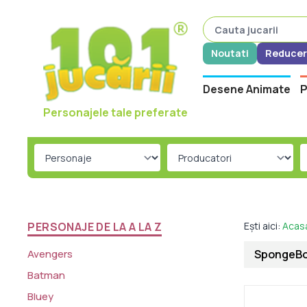
Noutati
Reducer
Desene Animate
P
Personajele tale preferate
PERSONAJE DE LA A LA Z
Ești aici:
Acas
Avengers
SpongeBob
Batman
Bluey