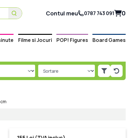
0
Contul meu
0787 743 091
inute
Filme si Jocuri
POP! Figures
Board Games
 cm
155 Lei
(TVA inclus)