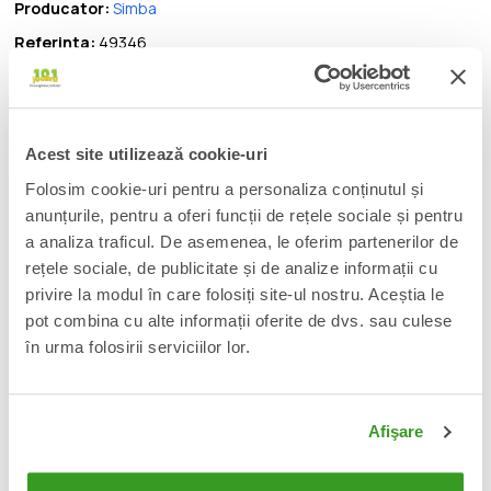
Producator:
Simba
Referinta:
49346
Fii client VIP la 101jucarii! Afla cum accesand
acest
link
.
Acest site utilizează cookie-uri
Folosim cookie-uri pentru a personaliza conținutul și
anunțurile, pentru a oferi funcții de rețele sociale și pentru
DESCRIERE
a analiza traficul. De asemenea, le oferim partenerilor de
SpongeBob Jucarie de plus Squidward 20cm
rețele sociale, de publicitate și de analize informații cu
privire la modul în care folosiți site-ul nostru. Aceștia le
pot combina cu alte informații oferite de dvs. sau culese
📦
Acest produs este nou, sigilat si livrat in ambalajul
în urma folosirii serviciilor lor.
original al producatorului.
🔄
Orice produs poate fi returnat in 14 zile calendaristice
fara vreo justificare.
Afişare
Transport gratuit pentru comenzi mai mari de 350 lei.