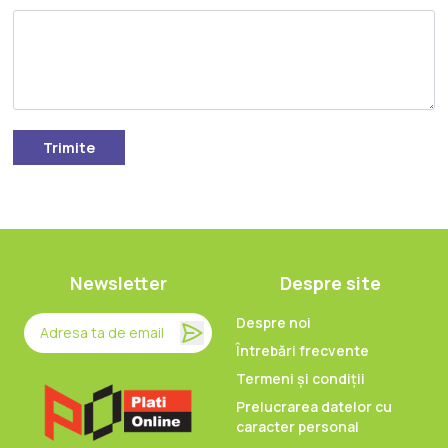
Trimite
Newsletter
Despre site
Despre noi
Întrebări frecvente
Termeni și condiții
Prelucrarea datelor cu
caracter personal