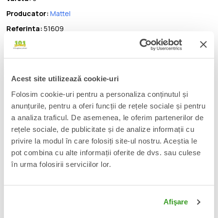
Producator:
Mattel
Referinta:
51609
Fii client VIP la 101jucarii! Afla cum accesand
acest
link
.
Acest site utilizează cookie-uri
Folosim cookie-uri pentru a personaliza conținutul și
anunțurile, pentru a oferi funcții de rețele sociale și pentru
DESCRIERE
a analiza traficul. De asemenea, le oferim partenerilor de
Set accesorii joc de rol si Figurina articulata Roman Reigns Main
rețele sociale, de publicitate și de analize informații cu
Event.
privire la modul în care folosiți site-ul nostru. Aceștia le
pot combina cu alte informații oferite de dvs. sau culese
în urma folosirii serviciilor lor.
📦
Acest produs este nou, sigilat si livrat in ambalajul
original al producatorului.
🔄
Orice produs poate fi returnat in 14 zile calendaristice
Afişare
fara vreo justificare.