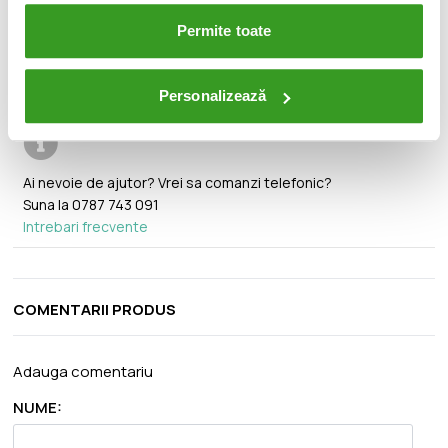
🚚
Permite toate
Transport gratuit pentru comenzi mai mari de 350 lei.
Personalizează
Ai nevoie de ajutor? Vrei sa comanzi telefonic?
Suna la
0787 743 091
Intrebari frecvente
COMENTARII PRODUS
Adauga comentariu
NUME: