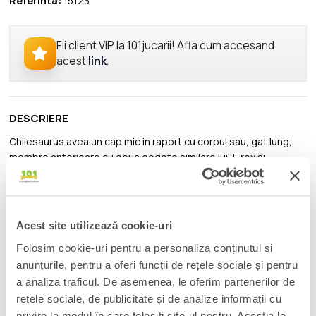
Referinta:
15123
Fii client VIP la 101jucarii! Afla cum accesand
acest
link
.
DESCRIERE
Chilesaurus avea un cap mic in raport cu corpul sau, gat lung,
membre anterioare cu doua degete similare lui T-rex si
membre posterioare asemanatoare cu cele ale dinozaurilor cu
gat lung. Dintii erau scurti, in forma de frunza, adaptati pentru
dieta erbivora. S-a estimat faptul ca dimensiunea maxima a
acestora ar fi fost de 3 metri.
Acest site utilizează cookie-uri
Folosim cookie-uri pentru a personaliza conținutul și
Produsul are urmatoarele dimensiuni 15 x 5 x 8cm si este
recomandat copiilor cu varsta peste 3 ani.
anunțurile, pentru a oferi funcții de rețele sociale și pentru
a analiza traficul. De asemenea, le oferim partenerilor de
De mai bine de 20 de ani, Papo inoveaza constant si ii face pe
rețele sociale, de publicitate și de analize informații cu
copii din intreaga lume sa viseze cu o gama bogata de peste
privire la modul în care folosiți site-ul nostru. Aceștia le