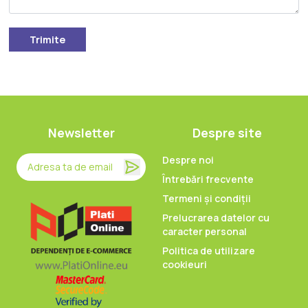
Trimite
Newsletter
Despre site
Despre noi
Întrebări frecvente
Termeni și condiții
Prelucrarea datelor cu
caracter personal
Politica de utilizare
cookieuri