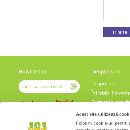
Trimite
Newsletter
Despre site
Despre noi
Întrebări frecven
Termeni și condiț
Prelucrarea date
Acest site utilizează cook
caracter persona
Folosim cookie-uri pentru a 
Politica de utiliz