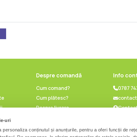
Despre comandă
Info con
Cum comand?
0787 74
te
Cum plătesc?
contact
ii
Despre livrare
Contact
lor cu
Politica de retur
ie-uri
l
personaliza conținutul și anunțurile, pentru a oferi funcții de reț
are