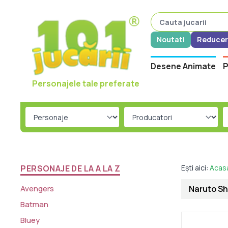
Noutati
Reducer
Desene Animate
P
Personajele tale preferate
PERSONAJE DE LA A LA Z
Ești aici:
Acas
Avengers
Naruto Sh
Batman
Bluey