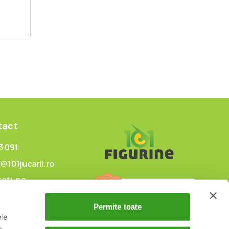
tact
3 091
@101jucarii.ro
ați-ne
Permite toate
ele