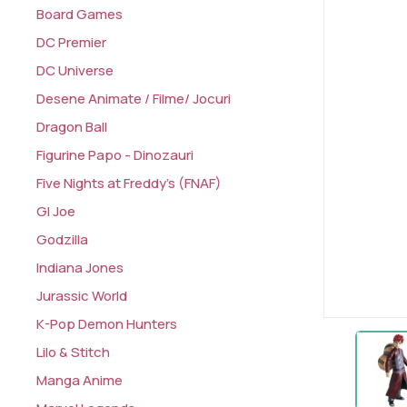
Board Games
DC Premier
DC Universe
Desene Animate / Filme/ Jocuri
Dragon Ball
Figurine Papo - Dinozauri
Five Nights at Freddy's (FNAF)
GI Joe
Godzilla
Indiana Jones
Jurassic World
K-Pop Demon Hunters
Lilo & Stitch
Manga Anime