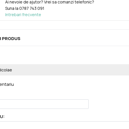
Ai nevoie de ajutor? Vrei sa comanzi telefonic?
Suna la
0787 743 091
Intrebari frecvente
I PRODUS
icolae
ntariu
U: