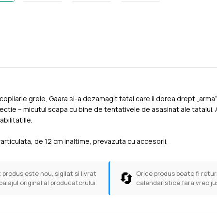
copilarie grele, Gaara si-a dezamagit tatal care il dorea drept „arma”
ectie – micutul scapa cu bine de tentativele de asasinat ale tatalui
ilitatille.
articulata, de 12 cm inaltime, prevazuta cu accesorii.
🔄
 produs este nou, sigilat si livrat
Orice produs poate fi return
balajul original al producatorului.
calendaristice fara vreo ju