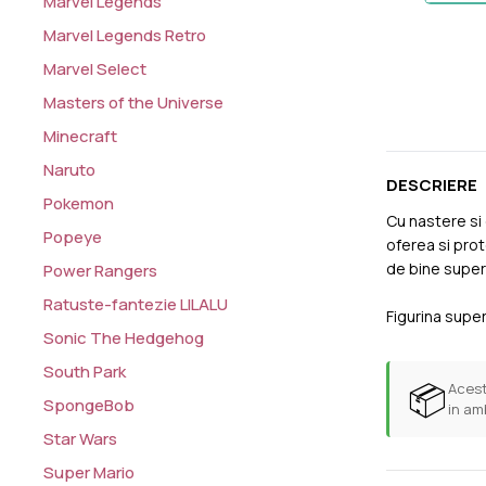
Marvel Legends
Marvel Legends Retro
Marvel Select
Masters of the Universe
Minecraft
Naruto
DESCRIERE
Pokemon
Cu nastere si 
Popeye
oferea si prot
de bine superab
Power Rangers
Ratuste-fantezie LILALU
Figurina super
Sonic The Hedgehog
South Park
📦
Acest
SpongeBob
in am
Star Wars
Super Mario