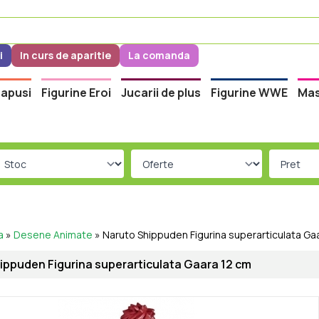
i
In curs de aparitie
La comanda
apusi
Figurine Eroi
Jucarii de plus
Figurine WWE
Mas
a
»
Desene Animate
»
Naruto Shippuden Figurina superarticulata Ga
ippuden Figurina superarticulata Gaara 12 cm