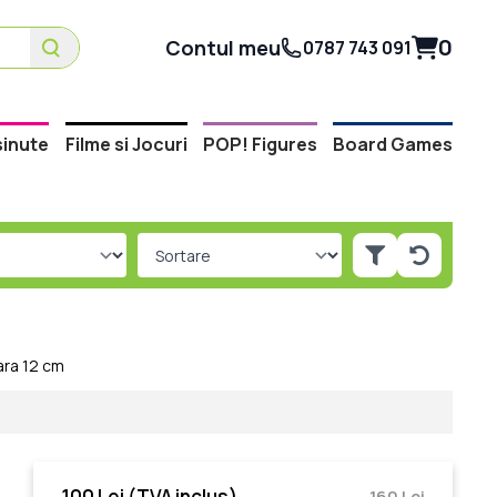
0
Contul meu
0787 743 091
inute
Filme si Jocuri
POP! Figures
Board Games
ara 12 cm
100 Lei
(TVA inclus)
160 Lei