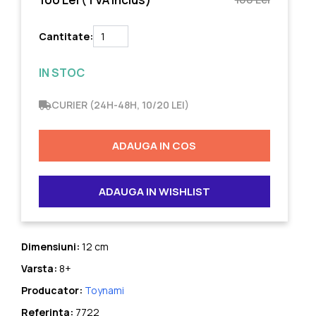
Cantitate:
IN STOC
CURIER (24H-48H, 10/20 LEI)
ADAUGA IN COS
ADAUGA IN WISHLIST
Dimensiuni:
12 cm
Varsta:
8+
Producator:
Toynami
Referinta:
7722