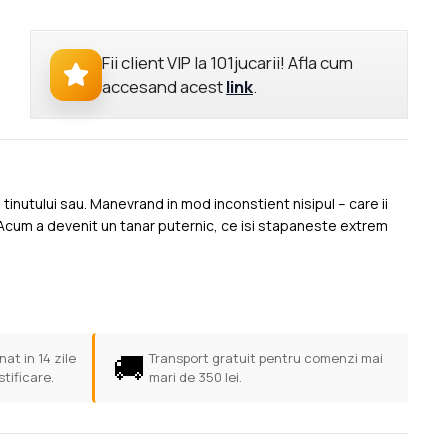
Fii client VIP la 101jucarii! Afla cum
accesand acest
link
.
 tinutului sau. Manevrand in mod inconstient nisipul – care ii
. Acum a devenit un tanar puternic, ce isi stapaneste extrem
🚚
at in 14 zile
Transport gratuit pentru comenzi mai
stificare.
mari de 350 lei.