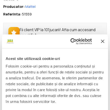
Producator:
Mattel
Referinta:
51559
Fii client VIP la 101jucarii! Afla cum accesand
acest
link
.
DESCRIERE
Acest site utilizează cookie-uri
The Skel-Knight action figure is from the 2026 live-action film
Folosim cookie-uri pentru a personaliza conținutul și
Masters of the Universe and represents one of Skeletor's
anunțurile, pentru a oferi funcții de rețele sociale și pentru
warriors. With it, children can bring the battle of good versus
a analiza traficul. De asemenea, le oferim partenerilor de
evil on Eternia home. It offers a true-to-the-original design that
rețele sociale, de publicitate și de analize informații cu
will appeal to a whole new generation of MOTU fans. Skel-
privire la modul în care folosiți site-ul nostru. Aceștia le
Knight has a total height of approx. 14 cm and 14 movable joints
for action moves and battle poses. The Skel-Knight, who is loyal
pot combina cu alte informații oferite de dvs. sau culese
to the evil Skeletor like many other warriors, has a sword
în urma folosirii serviciilor lor.
accessory. Colors and designs may vary.