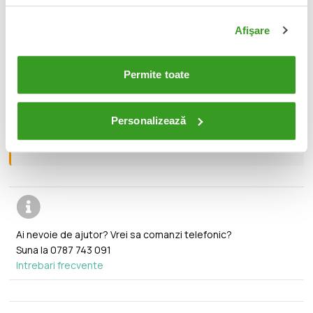
📦
Afişare
Acest produs este nou, sigilat si livrat in ambalajul
original al producatorului.
Permite toate
🔄
Orice produs poate fi returnat in 14 zile calendaristice
fara vreo justificare.
Personalizează
🚚
Transport gratuit pentru comenzi mai mari de 350 lei.
Ai nevoie de ajutor? Vrei sa comanzi telefonic?
Suna la
0787 743 091
Intrebari frecvente