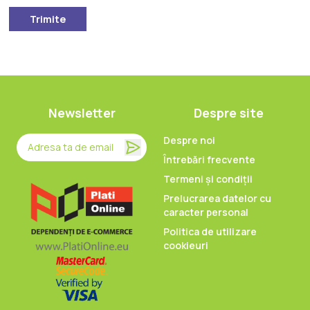
Trimite
Newsletter
Despre site
Despre noi
Întrebări frecvente
Termeni și condiții
Prelucrarea datelor cu
caracter personal
Politica de utilizare
cookieuri