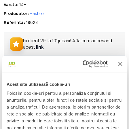
Varsta:
14+
Producator:
Hasbro
Referinta:
19628
Fii client VIP la 101jucarii! Afla cum accesand
acest
link
.
DESCRIERE
Indiana Jones races against the forces of evil to find the holy
Acest site utilizează cookie-uri
grail and keep it from falling into the wrong hands! Kids and
collectors alike can imagine the action and adventure of Indiana
Folosim cookie-uri pentru a personaliza conținutul și
Jones with figures from the Indiana Jones Adventure Series!
anunțurile, pentru a oferi funcții de rețele sociale și pentru
With exquisite features and decoration, this series unearths
a analiza traficul. De asemenea, le oferim partenerilor de
the quality and realism that Indiana Jones devotees love. The
rețele sociale, de publicitate și de analize informații cu
Adventure Series includes figures and roleplay items from the
privire la modul în care folosiți site-ul nostru. Aceștia le
40-plus-year legacy of the adventures of Indiana Jones.
pot combina cu alte informații oferite de dvs. sau culese