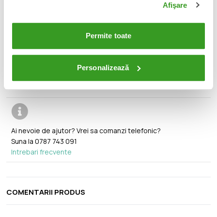
original al producatorului.
Afişare
🔄
Orice produs poate fi returnat in 14 zile calendaristice
fara vreo justificare.
Permite toate
🚚
Transport gratuit pentru comenzi mai mari de 350 lei.
Personalizează
Ai nevoie de ajutor? Vrei sa comanzi telefonic?
Suna la
0787 743 091
Intrebari frecvente
COMENTARII PRODUS