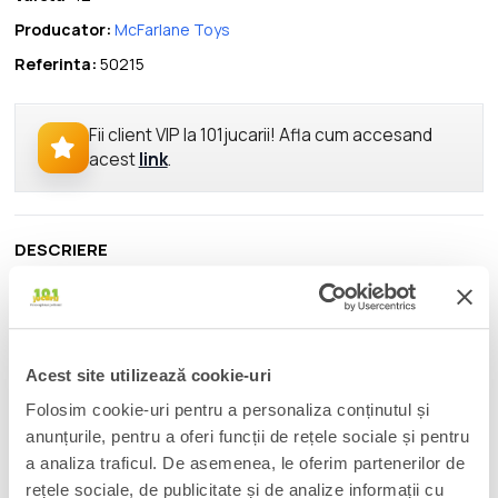
Producator:
McFarlane Toys
Referinta:
50215
Fii client VIP la 101jucarii! Afla cum accesand
acest
link
.
DESCRIERE
Tanjiro's younger sister.
After being attacked by a demon whose blood entered her
body through an open wound, she became a demon herself.
Acest site utilizează cookie-uri
Even after becoming a demon, she protects Tanjiro and other
humans.
Folosim cookie-uri pentru a personaliza conținutul și
anunțurile, pentru a oferi funcții de rețele sociale și pentru
Before she was transformed, she was a gentle girl who loved
a analiza traficul. De asemenea, le oferim partenerilor de
her family.
rețele sociale, de publicitate și de analize informații cu