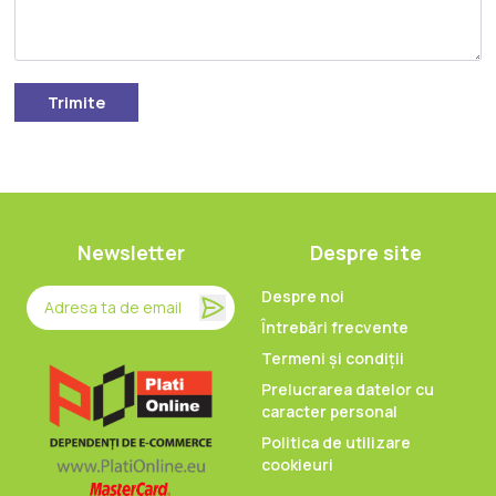
Trimite
Newsletter
Despre site
Despre noi
Întrebări frecvente
Termeni și condiții
Prelucrarea datelor cu
caracter personal
Politica de utilizare
cookieuri