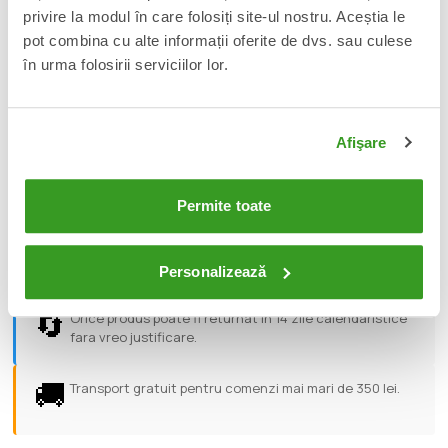
privire la modul în care folosiți site-ul nostru. Aceștia le
- Incredibly detailed 7" scale figure based off Demon Slayer
pot combina cu alte informații oferite de dvs. sau culese
- Designed with Ultra Articulation with up to 22 moving parts for
în urma folosirii serviciilor lor.
full range of posing and play
- Nezuko includes 3 swappable face plates, 2 alternate hands
and base
- Figure is showcased in Demon Slayer themed window box
Afişare
packaging
- Collect all McFarlane Toys Demon Slayer figures
Permite toate
📦
Acest produs este nou, sigilat si livrat in ambalajul
original al producatorului.
Personalizează
🔄
Orice produs poate fi returnat in 14 zile calendaristice
fara vreo justificare.
🚚
Transport gratuit pentru comenzi mai mari de 350 lei.