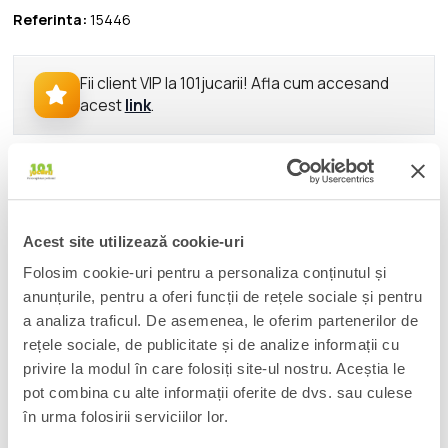
Referinta:
15446
Fii client VIP la 101jucarii! Afla cum accesand
acest
link
.
DESCRIERE
Mic de statura, rautacios si cu un aspect neobisnuit de
asemanator cu cel al unui pinguin, Oswald Cobblepod isi
Acest site utilizează cookie-uri
insuseste pe deplin numele de Penguin. Imbracat mereu ca la
Folosim cookie-uri pentru a personaliza conținutul și
patru ace, Penguin isi face simtita prezenta in orice jaf de banci
anunțurile, pentru a oferi funcții de rețele sociale și pentru
sau de muzee alaturi de pinguinii sau dresati dar si de chichotul
a analiza traficul. De asemenea, le oferim partenerilor de
lui rau si sacaitor.
rețele sociale, de publicitate și de analize informații cu
privire la modul în care folosiți site-ul nostru. Aceștia le
Figurina articulata si detaliata de 15 cm, cu accesorii decorative
pot combina cu alte informații oferite de dvs. sau culese
ale efectelor faimoase din serialul clasic. Reprezentare fidela
The Penguin din serialul clasic al anilor 60. Face parte din seria
în urma folosirii serviciilor lor.
DC Retro Batman 66.