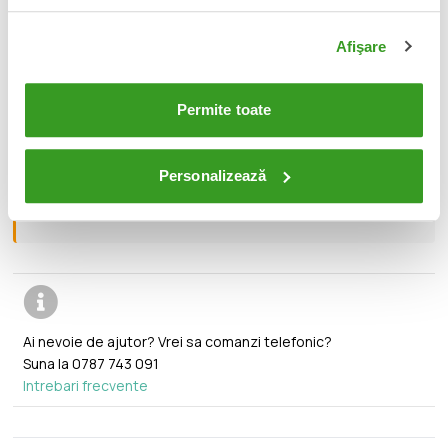
Afişare
📦
Acest produs este nou, sigilat si livrat in ambalajul
original al producatorului.
Permite toate
🔄
Orice produs poate fi returnat in 14 zile calendaristice
fara vreo justificare.
Personalizează
🚚
Transport gratuit pentru comenzi mai mari de 350 lei.
Ai nevoie de ajutor? Vrei sa comanzi telefonic?
Suna la
0787 743 091
Intrebari frecvente