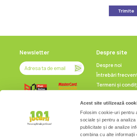
Trimite
Newsletter
Despre site
Despre noi
Întrebări frecven
Termeni și condiț
Prelucrarea date
caracter persona
Acest site utilizează cook
Politica de utiliz
Folosim cookie-uri pentru a 
cookieuri
sociale și pentru a analiza
publicitate și de analize inf
combina cu alte informații o