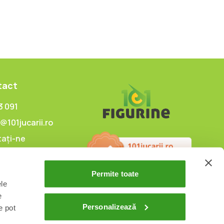
tact
3 091
@101jucarii.ro
ați-ne
Permite toate
ele
e
Personalizează
e pot