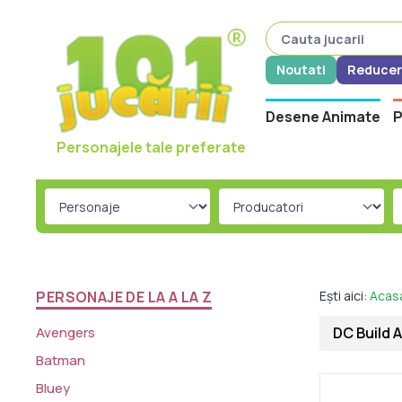
Noutati
Reducer
Desene Animate
P
Personajele tale preferate
PERSONAJE DE LA A LA Z
Ești aici:
Acas
Avengers
DC Build 
Batman
Bluey