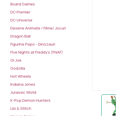
Board Games
DC Premier
DC Universe
Desene Animate / Filme/ Jocuri
Dragon Ball
Figurine Papo - Dinozauri
Five Nights at Freddy's (FNAF)
GI Joe
Godzilla
Hot Wheels
Indiana Jones
Jurassic World
K-Pop Demon Hunters
Lilo & Stitch