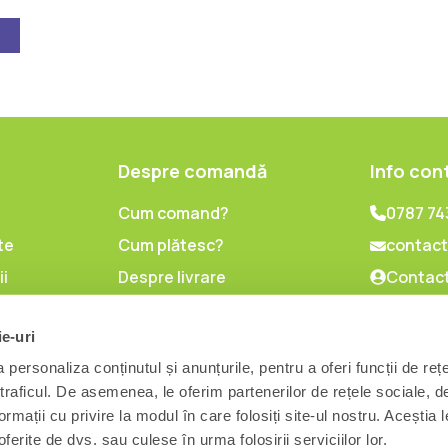
Despre comandă
Info con
Cum comand?
0787 74
te
Cum plătesc?
contact
ii
Despre livrare
Contact
lor cu
Politica de retur
l
ie-uri
are
personaliza conținutul și anunțurile, pentru a oferi funcții de reț
 traficul. De asemenea, le oferim partenerilor de rețele sociale, d
ormații cu privire la modul în care folosiți site-ul nostru. Aceștia l
ferite de dvs. sau culese în urma folosirii serviciilor lor.