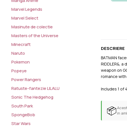
Manga Anime
Marvel Legends
Marvel Select
Masinute de colectie
Masters of the Universe
Minecraft
DESCRIERE
Naruto
BATMAN faces 
Pokemon
RIDDLER&, a d
weapon on GOT
Popeye
romance with
Power Rangers
Ratuste-fantezie LILALU
Includes 1 of
Sonic The Hedgehog
South Park
📦
Acest
in am
SpongeBob
Star Wars