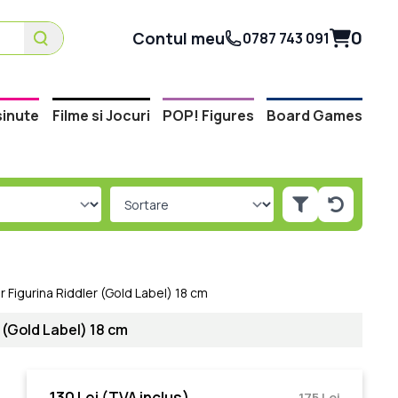
0
Contul meu
0787 743 091
inute
Filme si Jocuri
POP! Figures
Board Games
Figurina Riddler (Gold Label) 18 cm
 (Gold Label) 18 cm
130 Lei
(TVA inclus)
175 Lei