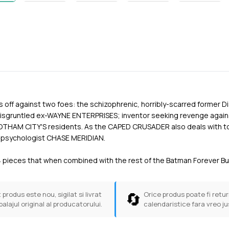
off against two foes: the schizophrenic, horribly-scarred former 
isgruntled ex-WAYNE ENTERPRISES; inventor seeking revenge against
HAM CITY'S residents. As the CAPED CRUSADER also deals with tor
 psychologist CHASE MERIDIAN.
 4 pieces that when combined with the rest of the Batman Forever Bu
🔄
 produs este nou, sigilat si livrat
Orice produs poate fi return
balajul original al producatorului.
calendaristice fara vreo ju