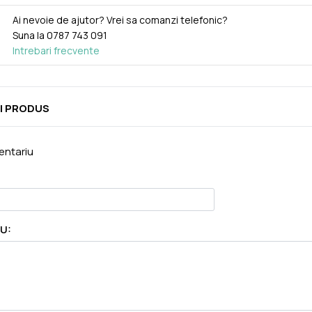
Ai nevoie de ajutor? Vrei sa comanzi telefonic?
Suna la
0787 743 091
Intrebari frecvente
I PRODUS
ntariu
U: