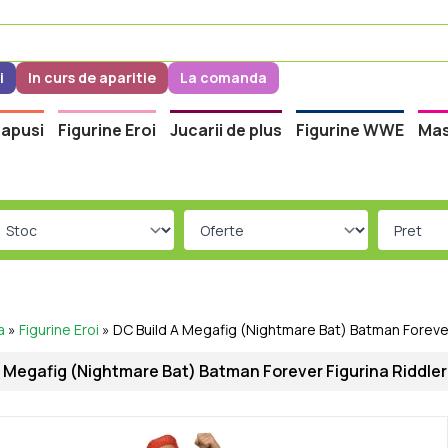
i
In curs de aparitie
La comanda
apusi
Figurine Eroi
Jucarii de plus
Figurine WWE
Mas
a
»
Figurine Eroi
»
DC Build A Megafig (Nightmare Bat) Batman Forever 
A Megafig (Nightmare Bat) Batman Forever Figurina Riddler