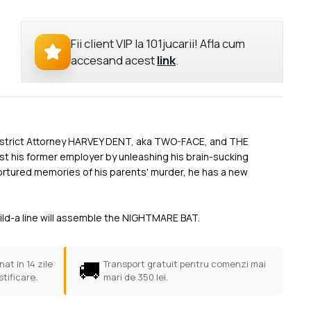
Fii client VIP la 101jucarii! Afla cum
accesand acest
link
.
District Attorney HARVEY DENT, aka TWO-FACE, and THE
 his former employer by unleashing his brain-sucking
tured memories of his parents' murder, he has a new
ild-a line will assemble the NIGHTMARE BAT.
🚚
at in 14 zile
Transport gratuit pentru comenzi mai
stificare.
mari de 350 lei.