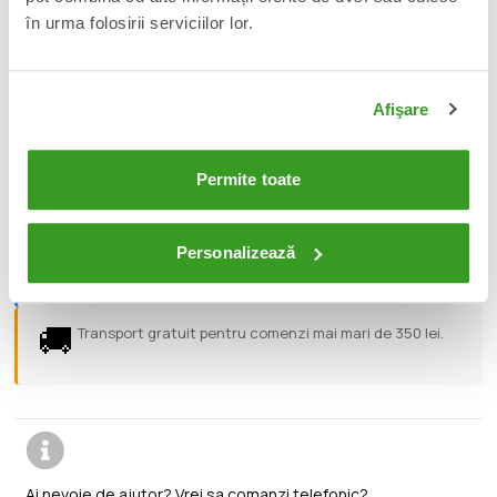
superdetaliata de 18cm inaltime, cu accesorii set de maini
în urma folosirii serviciilor lor.
interschimbabile si stander cu brat de sustinere. Pachetul
contine si o revista tip comic (in lb. engleza). Reprezentare a
personajului Superman. Face parte din seria DC Page Punchers
– Black Adam Comic.
Afişare
📦
Acest produs este nou, sigilat si livrat in ambalajul
Permite toate
original al producatorului.
🔄
Personalizează
Orice produs poate fi returnat in 14 zile calendaristice
fara vreo justificare.
🚚
Transport gratuit pentru comenzi mai mari de 350 lei.
Ai nevoie de ajutor? Vrei sa comanzi telefonic?