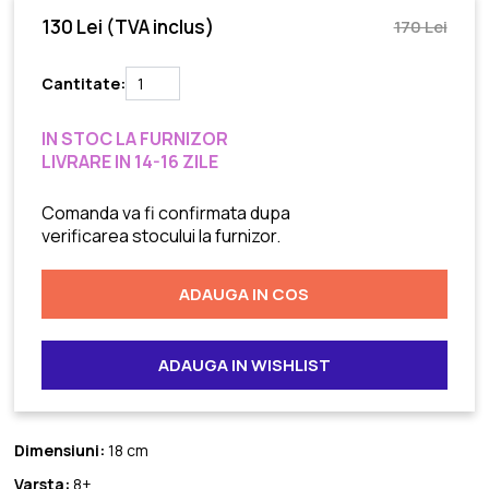
130 Lei
(TVA inclus)
170 Lei
Cantitate:
IN STOC LA FURNIZOR
LIVRARE IN 14-16 ZILE
Comanda va fi confirmata dupa
verificarea stocului la furnizor.
ADAUGA IN COS
ADAUGA IN WISHLIST
Dimensiuni:
18 cm
Varsta:
8+