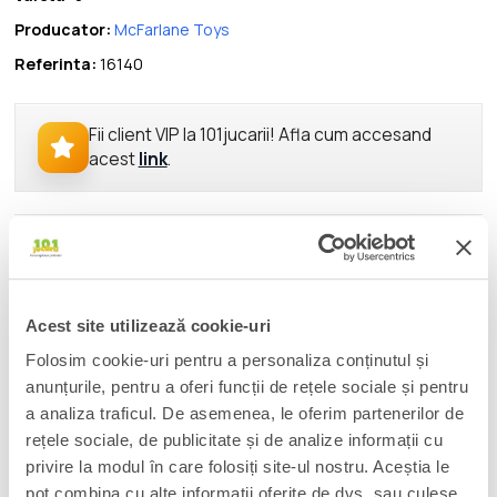
Producator:
McFarlane Toys
Referinta:
16140
Fii client VIP la 101jucarii! Afla cum accesand
acest
link
.
DESCRIERE
Trimis pe Pamant de pe planeta muribunda Krypton, micutul Kal-
El a crescut sub numele de Clark Kent. Soarele nostru i-a
Acest site utilizează cookie-uri
dezvaluit abilitatile extraordinare cu care era dotat din nastere,
dar de care el nu era constient: super-putere, super-viteza,
Folosim cookie-uri pentru a personaliza conținutul și
super-simturi. Adoptat de catre Pamant, a devenit cel mai
anunțurile, pentru a oferi funcții de rețele sociale și pentru
important protector al lui. Un super-om, un super-erou....
a analiza traficul. De asemenea, le oferim partenerilor de
Superman!
rețele sociale, de publicitate și de analize informații cu
privire la modul în care folosiți site-ul nostru. Aceștia le
Figurina superarticulata (22 de puncte de articulatie) si
pot combina cu alte informații oferite de dvs. sau culese